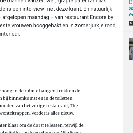
e mannen vanzelf wel,” grapte pater familias
E
a
dens een interview met deze krant. En natuurlijk
e
 afgelopen maandag – van restaurant Encore by
C
eeste vrouwen hooggehakt en in zomerjurkje rond,
nterieur.
e hoog in de ruimte hangen, trokken de
bij binnenkomst en in de toiletten
houden van het vorige restaurant, The
enteltrappen. Verder is alles nieuw.
er klaar om de dorst te lessen, terwijl de
l wijnflessen leegschonken. Wie liever