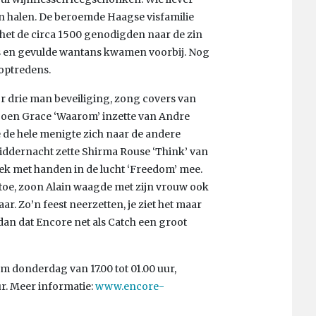
n halen. De beroemde Haagse visfamilie
et de circa 1500 genodigden naar de zin
es en gevulde wantans kwamen voorbij. Nog
optredens.
r drie man beveiliging, zong covers van
 Toen Grace ‘Waarom’ inzette van Andre
e de hele menigte zich naar de andere
middernacht zette Shirma Rouse ‘Think’ van
ek met handen in de lucht ‘Freedom’ mee.
 toe, zoon Alain waagde met zijn vrouw ook
r. Zo’n feest neerzetten, je ziet het maar
dan dat Encore net als Catch een groot
/m donderdag van 17.00 tot 01.00 uur,
ur. Meer informatie:
www.encore-