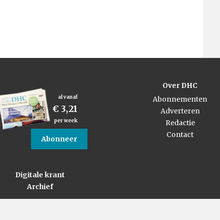
Over DHC
al vanaf
Abonnementen
€ 3,21
Adverteren
per week
Redactie
Contact
Abonneer
Digitale krant
Archief