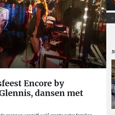
M
feest Encore by
Glennis, dansen met