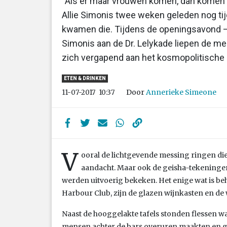
“Als er maar vrouwen komen, dan komen d
Allie Simonis twee weken geleden nog tij
kwamen die. Tijdens de openingsavond –
Simonis aan de Dr. Lelykade liepen de m
zich vergapend aan het kosmopolitische i
ETEN & DRINKEN
Door
Annerieke Simeone
11-07-2017
10:37
V
ooral de lichtgevende messing ringen di
aandacht. Maar ook de geisha-tekeningen 
werden uitvoerig bekeken. Het enige wat is be
Harbour Club, zijn de glazen wijnkasten en de w
Naast de hooggelakte tafels stonden flessen wat
mensen achter de bars overuren maakten en gu