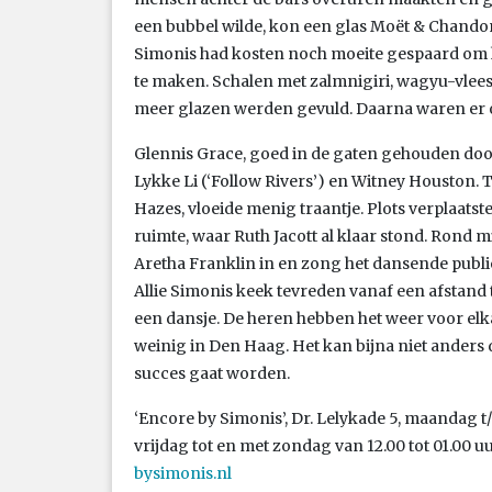
een bubbel wilde, kon een glas Moët & Chando
Simonis had kosten noch moeite gespaard om h
te maken. Schalen met zalmnigiri, wagyu-vle
meer glazen werden gevuld. Daarna waren er 
Glennis Grace, goed in de gaten gehouden doo
Lykke Li (‘Follow Rivers’) en Witney Houston.
Hazes, vloeide menig traantje. Plots verplaatst
ruimte, waar Ruth Jacott al klaar stond. Rond 
Aretha Franklin in en zong het dansende publi
Allie Simonis keek tevreden vanaf een afstand
een dansje. De heren hebben het weer voor elkaa
weinig in Den Haag. Het kan bijna niet anders 
succes gaat worden.
‘Encore by Simonis’, Dr. Lelykade 5, maandag t
vrijdag tot en met zondag van 12.00 tot 01.00 u
bysimonis.nl