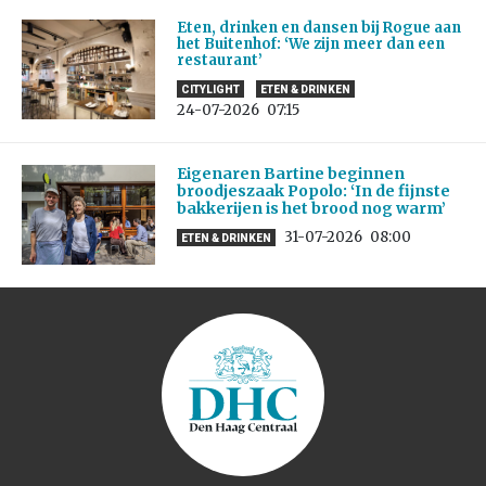
Eten, drinken en dansen bij Rogue aan
het Buitenhof: ‘We zijn meer dan een
restaurant’
CITYLIGHT
ETEN & DRINKEN
24-07-2026
07:15
Eigenaren Bartine beginnen
broodjeszaak Popolo: ‘In de fijnste
bakkerijen is het brood nog warm’
31-07-2026
08:00
ETEN & DRINKEN