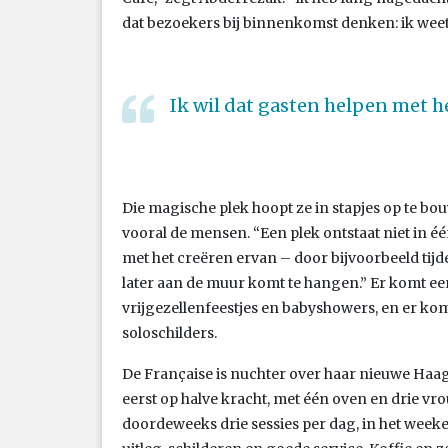
dat bezoekers bij binnenkomst denken: ik weet 
Ik wil dat gasten helpen met h
Die magische plek hoopt ze in stapjes op te bou
vooral de mensen. “Een plek ontstaat niet in één
met het creëren ervan – door bijvoorbeeld tijde
later aan de muur komt te hangen.” Er komt ee
vrijgezellenfeestjes en babyshowers, en er kome
soloschilders.
De Française is nuchter over haar nieuwe Haag
eerst op halve kracht, met één oven en drie vrou
doordeweeks drie sessies per dag, in het weeke