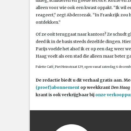
uitleg, schilderen en goede service. Koffie en 
alleen voor wie ook een kwast oppakt. “Ik wil 
reageert,” zegt Abderrezak. “In Frankrijk zou h
ontdekken.”
Of ze ooit teruggaat naar kantoor? Ze schudt 
deed ik in de basis steeds dezelfde dingen. Hie
Parijs voelde het alsof ik er op een dag weer w
Haag voelt als een stad die alleen maar beter ga
Palette Café, Piet Heinstraat 129, open vanaf zaterdag 6 decemb
De redactie biedt u dit verhaal gratis aan.
(proef)abonnement
op weekkrant
Den Haag 
krant is ook verkrijgbaar bij
onze verkooppu