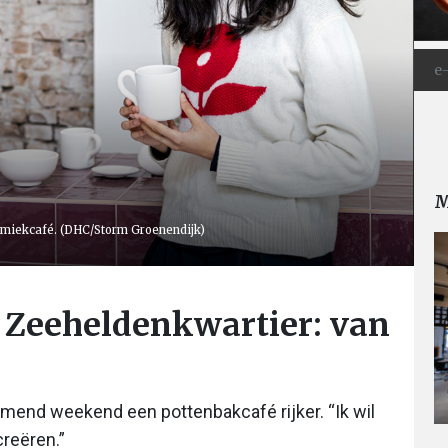
M
ramiekcafé. (DHC/Storm Groenendijk)
 Zeeheldenkwartier: van
komend weekend een pottenbakcafé rijker. “Ik wil
reëren.”