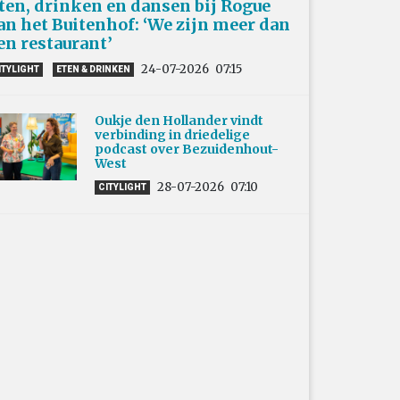
ten, drinken en dansen bij Rogue
an het Buitenhof: ‘We zijn meer dan
en restaurant’
24-07-2026
07:15
ITYLIGHT
ETEN & DRINKEN
Oukje den Hollander vindt
verbinding in driedelige
podcast over Bezuidenhout-
West
28-07-2026
07:10
CITYLIGHT