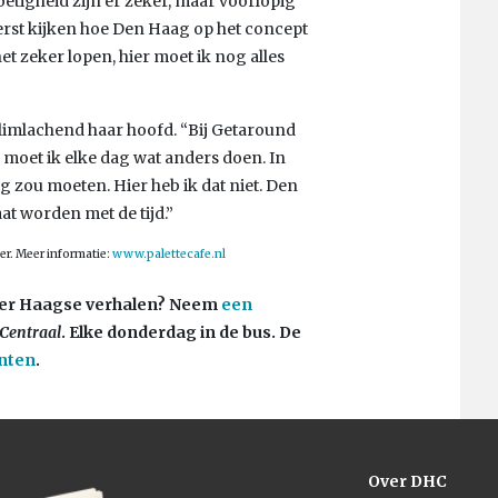
zoetigheid zijn er zeker, maar voorlopig
eerst kijken hoe Den Haag op het concept
et zeker lopen, hier moet ik nog alles
glimlachend haar hoofd. “Bij Getaround
r moet ik elke dag wat anders doen. In
eg zou moeten. Hier heb ik dat niet. Den
at worden met de tijd.”
er. Meer informatie:
www.palettecafe.nl
 Meer Haagse verhalen? Neem
een
Centraal
. Elke donderdag in de bus. De
nten
.
Over DHC