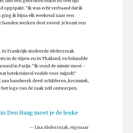
e, met een gebroken enkel en veel tijd
had opgepakt. “Ik was echt verbaasd dat ik
js ging ik bijna elk weekend naar een
e handen werken doet zoveel. Je komt een
en. In Frankrijk studeerde Abderrezak
ts in de Alpen en in Thailand, en belandde
around in Parijs. “Ik vond de missie mooi –
wat betekenisvol voelde voor mijzelf,”
veel aan handwerk deed: schilderen, keramiek,
e het logo van de zaak zelf ontworpen.
e, in Den Haag moet je de leuke
Lisa Abderrezak, eigenaar