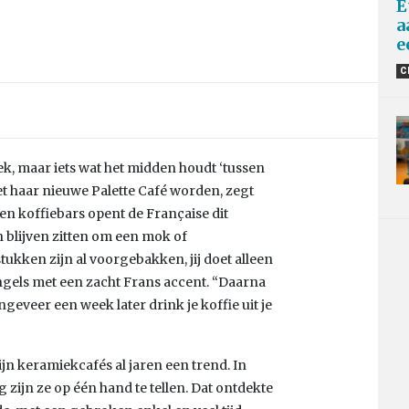
E
a
e
C
, maar iets wat het midden houdt ‘tussen
et haar nieuwe Palette Café worden, zegt
en koffiebars opent de Française dit
 blijven zitten om een mok of
ukken zijn al voorgebakken, jij doet alleen
Engels met een zacht Frans accent. “Daarna
ongeveer een week later drink je koffie uit je
ijn keramiekcafés al jaren een trend. In
 zijn ze op één hand te tellen. Dat ontdekte