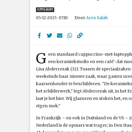
CITYLIGHT
Door
Aros Salah
05-12-2025
07:10
G
een standaard cappuccino-met-laptopplek
een keramiekstudio en een café’: dat mo
Lisa Abderrezak (32). Tussen de speciaalzaken 
weekeinde haar nieuwe zaak, waar gasten uren
kaarsenhouder te beschilderen. “De keramiekst
het schilderwerk,” legt Abderrezak uit, in het 
laat je het hier. Wij glazuren en stoken het, en 
eigen mok.”
In Frankrijk – en ook in Duitsland en de VS – z
Nederland is de opmars wat trager; in Den Haag