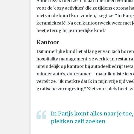
Abderrezak toen ze in maart hierheen verhuisd
voor de ‘cozy activities’ die ze tijdens corona 
niets in de buurt kon vinden,” zegt ze. “In Pari
keramiekcafé. Na een kantoorweek weer met j
beetje terug bij je innerlijke kind.”
Kantoor
Dat innerlijke kind liet al langer van zich hor
hospitality management, ze werkte in restauran
uiteindelijk op kantoor bij autodeelbedrijf Get
minder auto’s, duurzamer – maar ik miste iets 
vertelt ze. “Ik merkte dat ik in mijn vrije tijd 
grafische vormgeving.” Niet voor niets heeft z
In Parijs komt alles naar je to
plekken zelf zoeken