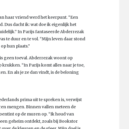
an haar vriend werd het keerpunt. “Een
Dus dacht ik: wat doe ik eigenlijk het
duidelijk.” In Parijs fantaseerde Abderrezak
s te duur en te vol. “Mijn leven daar stond
 op hun plaats.”
 is geen toeval. Abderrezak woont op
krukken. “In Parijs komt alles naar je toe,
n. En als je ze dan vindt, is de beloning
derlands prima uit te spreken is, verwijst
uren mengen. Binnen vallen meteen de
entint op de muren op. “Ik houd van
 een geheim ontdekt, zoals bij Bookstor
over de kleuren en de sfeer. Mijn doel is