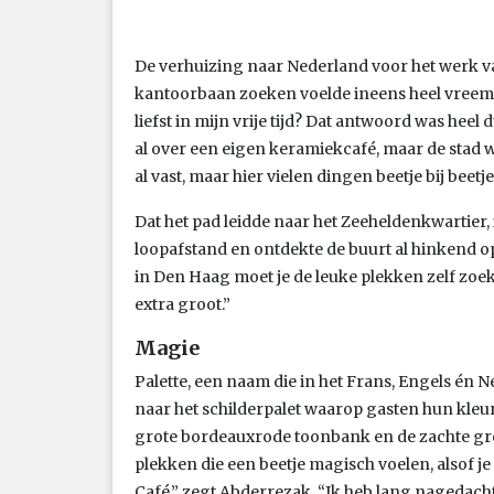
De verhuizing naar Nederland voor het werk v
kantoorbaan zoeken voelde ineens heel vreemd. 
liefst in mijn vrije tijd? Dat antwoord was heel 
al over een eigen keramiekcafé, maar de stad wa
al vast, maar hier vielen dingen beetje bij beetje
Dat het pad leidde naar het Zeeheldenkwartier,
loopafstand en ontdekte de buurt al hinkend op 
in Den Haag moet je de leuke plekken zelf zoeke
extra groot.”
Magie
Palette, een naam die in het Frans, Engels én Ne
naar het schilderpalet waarop gasten hun kle
grote bordeauxrode toonbank en de zachte gro
plekken die een beetje magisch voelen, alsof je
Café,” zegt Abderrezak. “Ik heb lang nagedacht 