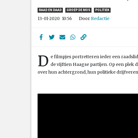
RAAD EN DAAD
GROEP DE MOS
POLITIEK
Door
Redactie
13-01-2020
10:56
D
e filmpjes portretteren ieder een raadsl
de vijftien Haagse partijen. Op een plek d
over hun achtergrond, hun politieke drijfveren e