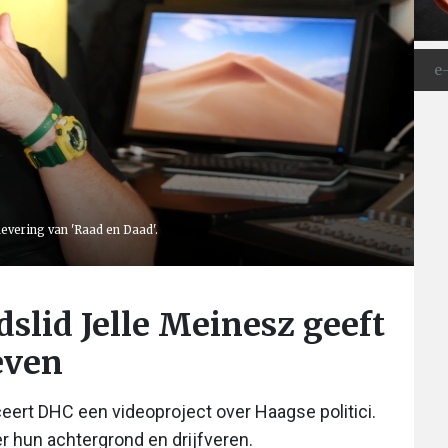
flevering van 'Raad en Daad'.
slid Jelle Meinesz geeft
even
rt DHC een videoproject over Haagse politici.
ver hun achtergrond en drijfveren.