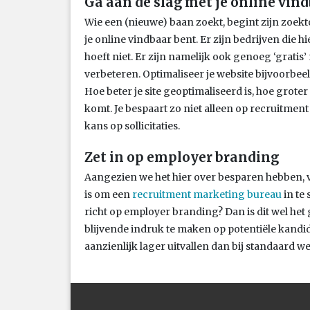
Ga aan de slag met je online vin
Wie een (nieuwe) baan zoekt, begint zijn zoekt
je online vindbaar bent. Er zijn bedrijven die h
hoeft niet. Er zijn namelijk ook genoeg ‘gratis
verbeteren. Optimaliseer je website bijvoorbe
Hoe beter je site geoptimaliseerd is, hoe groter
komt. Je bespaart zo niet alleen op recruitme
kans op sollicitaties.
Zet in op employer branding
Aangezien we het hier over besparen hebben, ve
is om een
recruitment marketing bureau
in te 
richt op employer branding? Dan is dit wel het g
blijvende indruk te maken op potentiële kandid
aanzienlijk lager uitvallen dan bij standaard w