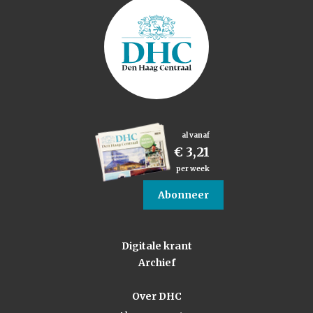
al vanaf
€ 3,21
per week
Abonneer
Digitale krant
Archief
Over DHC