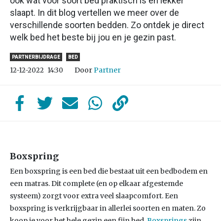
ook wat voor soort bed praktisch is én lekker
slaapt. In dit blog vertellen we meer over de
verschillende soorten bedden. Zo ontdek je direct
welk bed het beste bij jou en je gezin past.
PARTNERBIJDRAGE
BED
Door
Partner
12-12-2022
14:30
Boxspring
Een boxspring is een bed die bestaat uit een bedbodem en
een matras. Dit complete (en op elkaar afgestemde
systeem) zorgt voor extra veel slaapcomfort. Een
boxspring is verkrijgbaar in allerlei soorten en maten. Zo
koop je voor het hele gezin een fijn bed.
Boxsprings
zijn