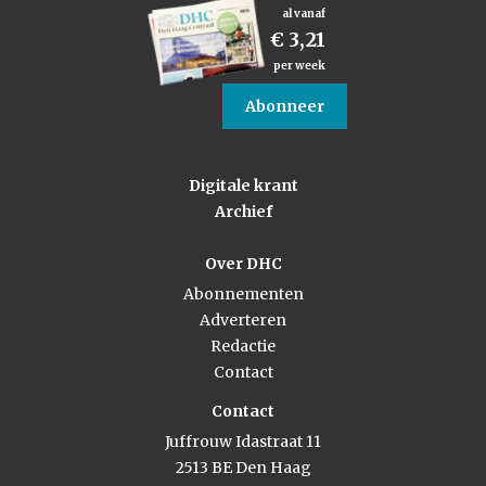
al vanaf
€ 3,21
per week
Abonneer
Digitale krant
Archief
Over DHC
Abonnementen
Adverteren
Redactie
Contact
Contact
Juffrouw Idastraat 11
2513 BE Den Haag