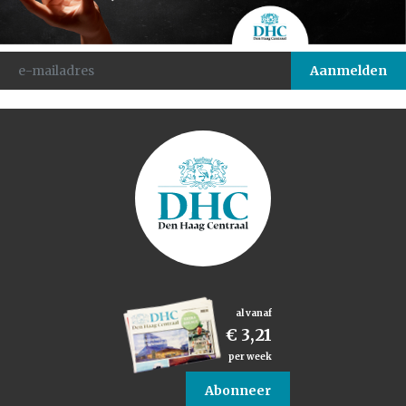
al vanaf
€ 3,21
per week
Abonneer