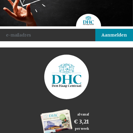
al vanaf
€ 3,21
per week