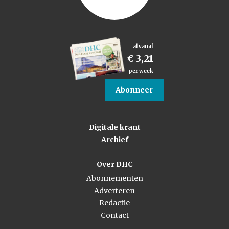
al vanaf
€ 3,21
per week
Abonneer
Digitale krant
Archief
Over DHC
Abonnementen
Adverteren
Redactie
Contact