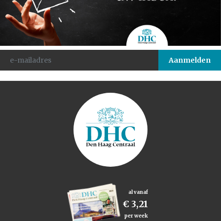
al vanaf
€ 3,21
per week