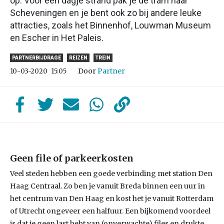
op. Voor een dagje strand pak je de tram naar
Scheveningen en je bent ook zo bij andere leuke
attracties, zoals het Binnenhof, Louwman Museum
en Escher in Het Paleis.
PARTNERBIJDRAGE
REIZEN
TREIN
Door
Partner
10-03-2020
15:05
Geen file of parkeerkosten
Veel steden hebben een goede verbinding met station Den
Haag Centraal. Zo ben je vanuit Breda binnen een uur in
het centrum van Den Haag en kost het je vanuit Rotterdam
of Utrecht ongeveer een halfuur. Een bijkomend voordeel
is dat je geen last hebt van (onverwachte) files en drukte