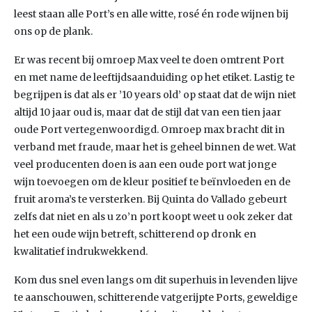
leest staan alle Port’s en alle witte, rosé én rode wijnen bij
ons op de plank.
Er was recent bij omroep Max veel te doen omtrent Port
en met name de leeftijdsaanduiding op het etiket. Lastig te
begrijpen is dat als er ’10 years old’ op staat dat de wijn niet
altijd 10 jaar oud is, maar dat de stijl dat van een tien jaar
oude Port vertegenwoordigd. Omroep max bracht dit in
verband met fraude, maar het is geheel binnen de wet. Wat
veel producenten doen is aan een oude port wat jonge
wijn toevoegen om de kleur positief te beïnvloeden en de
fruit aroma’s te versterken. Bij Quinta do Vallado gebeurt
zelfs dat niet en als u zo’n port koopt weet u ook zeker dat
het een oude wijn betreft, schitterend op dronk en
kwalitatief indrukwekkend.
Kom dus snel even langs om dit superhuis in levenden lijve
te aanschouwen, schitterende vatgerijpte Ports, geweldige