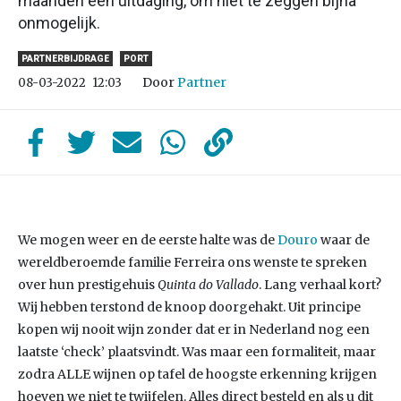
maanden een uitdaging, om niet te zeggen bijna
onmogelijk.
PARTNERBIJDRAGE
PORT
Door
Partner
08-03-2022
12:03
We mogen weer en de eerste halte was de
Douro
waar de
wereldberoemde familie Ferreira ons wenste te spreken
over hun prestigehuis
Quinta do Vallado
. Lang verhaal kort?
Wij hebben terstond de knoop doorgehakt. Uit principe
kopen wij nooit wijn zonder dat er in Nederland nog een
laatste ‘check’ plaatsvindt. Was maar een formaliteit, maar
zodra ALLE wijnen op tafel de hoogste erkenning krijgen
hoeven we niet te twijfelen. Alles direct besteld en als u dit