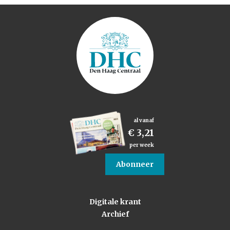
al vanaf
€ 3,21
per week
Abonneer
Digitale krant
Archief