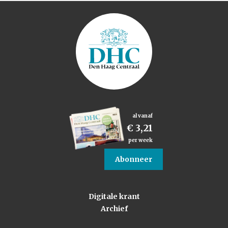
al vanaf
€ 3,21
per week
Abonneer
Digitale krant
Archief