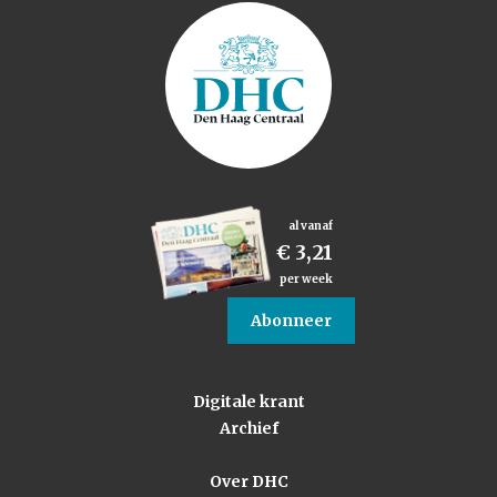
al vanaf
€ 3,21
per week
Abonneer
Digitale krant
Archief
Over DHC