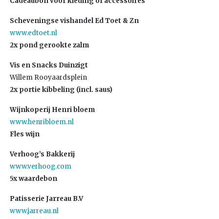
Cadeaubon voor kleding of accessoires
Scheveningse vishandel Ed Toet & Zn
www.edtoet.nl
2x pond gerookte zalm
Vis en Snacks Duinzigt
Willem Rooyaardsplein
2x portie kibbeling (incl. saus)
Wijnkoperij Henri bloem
www.henribloem.nl
Fles wijn
Verhoog’s Bakkerij
www.verhoog.com
5x waardebon
Patisserie Jarreau B.V
www.jarreau.nl