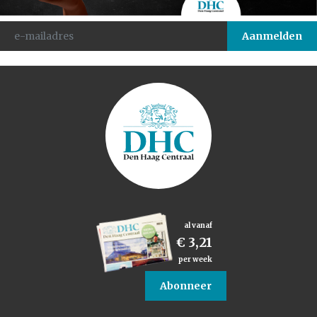
al vanaf
€ 3,21
per week
Abonneer