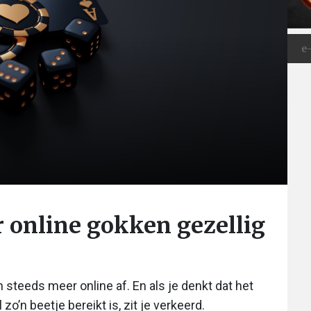
r online gokken gezellig
steeds meer online af. En als je denkt dat het
n beetje bereikt is, zit je verkeerd.