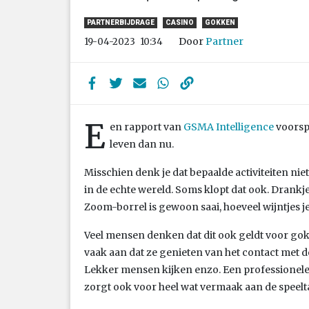
PARTNERBIJDRAGE
CASINO
GOKKEN
Door
Partner
19-04-2023
10:34
E
en rapport van
GSMA Intelligence
voorspe
leven dan nu.
Misschien denk je dat bepaalde activiteiten niet
in de echte wereld. Soms klopt dat ook. Drankj
Zoom-borrel is gewoon saai, hoeveel wijntjes je
Veel mensen denken dat dit ook geldt voor gok
vaak aan dat ze genieten van het contact met de
Lekker mensen kijken enzo. Een professionele d
zorgt ook voor heel wat vermaak aan de speelta