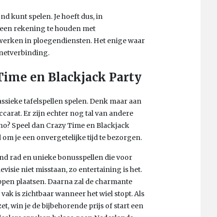
ond kunt spelen. Je hoeft dus, in
 geen rekening te houden met
 werken in ploegendiensten. Het enige waar
ernetverbinding.
 Time en Blackjack Party
lassieke tafelspellen spelen. Denk maar aan
baccarat. Er zijn echter nog tal van andere
asino? Speel dan Crazy Time en Blackjack
d om je een onvergetelijke tijd te bezorgen.
end rad en unieke bonusspellen die voor
isie niet misstaan, zo entertaining is het.
pen plaatsen. Daarna zal de charmante
ak is zichtbaar wanneer het wiel stopt. Als
et, win je de bijbehorende prijs of start een