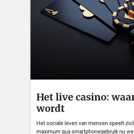
Het live casino: waa
wordt
Het sociale leven van mensen speelt zich 
maximum qua smartphonegebruik nu wel zo’