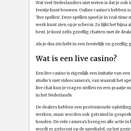
Wat veel Nederlanders niet weten is dat je ook 
feestje kunt bouwen. Online casino’s hebben n
‘live spellen’. Deze spellen speel je in real-time
werk kunt zien op je scherm. Zo lijkt het bijna a
bent. Je kunt zelfs gezellig chatten met de deal
Als je dus zin hebt in een feestelijk en gezellig g
Wat is een live casino?
Een live casino is eigenlijk een imitatie van een
studio’s met videocamera’s, van waaruit het s
live chat kun je vragen stellen en een praatje
in het Nederlands.
De dealers hebben een professionele opleiding 
werken, maar worden ook getraind in gespreks
houden. De vele camera’s brengen alle actie in
wordt er gefocust op de speeltafel, op het gezi