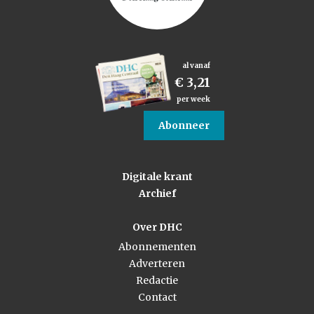
al vanaf
€ 3,21
per week
Abonneer
Digitale krant
Archief
Over DHC
Abonnementen
Adverteren
Redactie
Contact