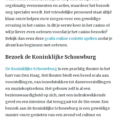
regelmatig evenementen en acties, waardoor het bezoek
nog specialer wordt. Het vriendelijke personeel staat altijd
klaar om te helpen en te zorgen voor een geweldige
ervaring in het casino. Is dit je eerste keer in het casino of
wil je liever even oefenen voordat je het casino bezoekt?
Bekijk dan eens deze
gratis online roulette spellen
zodat je
alvast kan beginnen met oefenen.
Bezoek de Koninklijke Schouwburg
De Koninklijke Schouwburg
is een prachtig theater in het
hart van Den Haag. Het theater biedt een breed scala aan
voorstellingen, van toneelstukken tot dansvoorstellingen
en muziekoptredens. Het gebouw zelf is al een
bezienswaardigheid op zich, met een indrukwekkende
gevel en een interieur dat teruggaat tot de 18e eeuw. Een
bezoek aan de Koninklijke Schouwburg is een geweldige
manier om te genieten van een avond vol cultuur en