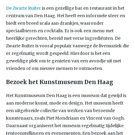
De Zwarte Ruiter
is een gezellige bar en restaurant in het
centrum van Den Haag. Het heeft een informele sfeer en
biedt een breed scala aan drankjes, waaronder
speciaalbieren en cocktails. Er is ook een menu met
heerlijke gerechten, bereid met verse ingrediënten. De
Zwarte Ruiter is vooral populair vanwege de livemuziek die
er regelmatig wordt gespeeld. Hierdoor is het een
geweldige plek om te genieten van een avondje uit met
vrienden of om nieuwe mensen te ontmoeten.
Bezoek het Kunstmuseum Den Haag
Het Kunstmuseum Den Haag is een museum dat gewijd is
aan moderne kunst, mode en design. Het museum heeft
een uitgebreide collectie van werken van beroemde
kunstenaars, zoals Piet Mondriaan en Vincent van Gogh.
Daarnaast organiseert het museum regelmatig tijdelijke
tentoonstellingen en evenementen. Een bezoek aan het