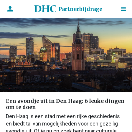
Partnerbijdrage
Een avondje uit in Den Haag: 6 leuke dingen
om te doen
Den Haag is een stad met een rijke geschiedenis
en biedt tal van mogelijkheden voor een gezellig
avondje uit. Of je nu op zoek bent naar culturele