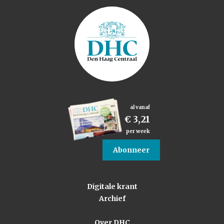
al vanaf
€ 3,21
per week
Abonneer
Digitale krant
Archief
Over DHC