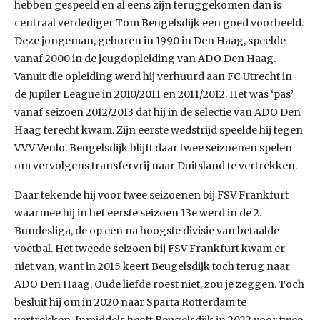
hebben gespeeld en al eens zijn teruggekomen dan is
centraal verdediger Tom Beugelsdijk een goed voorbeeld.
Deze jongeman, geboren in 1990 in Den Haag, speelde
vanaf 2000 in de jeugdopleiding van ADO Den Haag.
Vanuit die opleiding werd hij verhuurd aan FC Utrecht in
de Jupiler League in 2010/2011 en 2011/2012. Het was ‘pas’
vanaf seizoen 2012/2013 dat hij in de selectie van ADO Den
Haag terecht kwam. Zijn eerste wedstrijd speelde hij tegen
VVV Venlo. Beugelsdijk blijft daar twee seizoenen spelen
om vervolgens transfervrij naar Duitsland te vertrekken.
Daar tekende hij voor twee seizoenen bij FSV Frankfurt
waarmee hij in het eerste seizoen 13e werd in de 2.
Bundesliga, de op een na hoogste divisie van betaalde
voetbal. Het tweede seizoen bij FSV Frankfurt kwam er
niet van, want in 2015 keert Beugelsdijk toch terug naar
ADO Den Haag. Oude liefde roest niet, zou je zeggen. Toch
besluit hij om in 2020 naar Sparta Rotterdam te