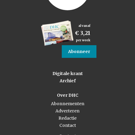
al vanaf
€ 3,21
per week
Abonneer
Digitale krant
Archief
Over DHC
Abonnementen
Adverteren
Redactie
Contact