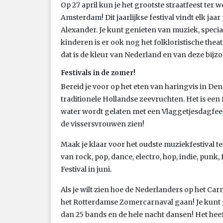
Op 27 april kun je het grootste straatfeest ter
Amsterdam! Dit jaarlijkse festival vindt elk jaa
Alexander. Je kunt genieten van muziek, speci
kinderen is er ook nog het folkloristische theat
dat is de kleur van Nederland en van deze bijz
Festivals in de zomer!
Bereid je voor op het eten van haringvis in De
traditionele Hollandse zeevruchten. Het is een 
water wordt gelaten met een Vlaggetjesdagfeest
de vissersvrouwen zien!
Maak je klaar voor het oudste muziekfestival t
van rock, pop, dance, electro, hop, indie, punk,
Festival in juni.
Als je wilt zien hoe de Nederlanders op het Carn
het Rotterdamse Zomercarnaval gaan! Je kunt 
dan 25 bands en de hele nacht dansen! Het hee