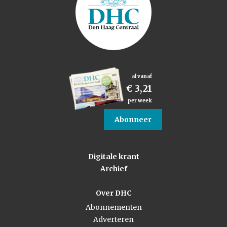
al vanaf
€ 3,21
per week
Abonneer
Digitale krant
Archief
Over DHC
Abonnementen
Adverteren