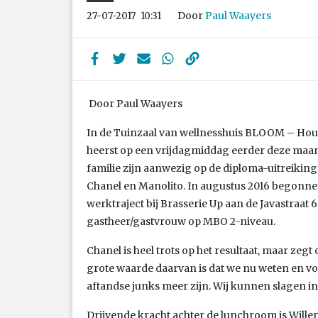
Door
Paul Waayers
27-07-2017
10:31
Door Paul Waayers
In de Tuinzaal van wellnesshuis BLOOM – Hou
heerst op een vrijdagmiddag eerder deze maan
familie zijn aanwezig op de diploma-uitreiking 
Chanel en Manolito. In augustus 2016 begonnen 
werktraject bij Brasserie Up aan de Javastraat 
gastheer/gastvrouw op MBO 2-niveau.
Chanel is heel trots op het resultaat, maar zegt
grote waarde daarvan is dat we nu weten en voe
aftandse junks meer zijn. Wij kunnen slagen in 
Drijvende kracht achter de lunchroom is Will