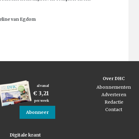
veline van Egdom
Over DHC
al vanaf
Abonnementen
€ 3,21
Adverteren
per week
Redactie
Contact
Abonneer
Digitale krant