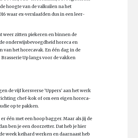
de hoogte van de valkuilen na het
2016 waar ex-verslaafden dus in een leer-
aat weer zitten piekeren en binnen de
heb de onderwijsbevoegdheid horeca en
en van het horecavak. En één dag in de
Brasserie Up langs voor de vakken
gen de vijf kersverse ‘Uppers’ aan het werk
richting chef-kok of om een eigen horeca-
tudie op te pakken.
s er één met een hoop bagger. Maar als jij de
an ben je een doorzetter. Dat heb je hier
in de week keihard werken en daarnaast heb