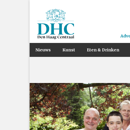
Adv
Nieuws
Kunst
Eten & Drinken