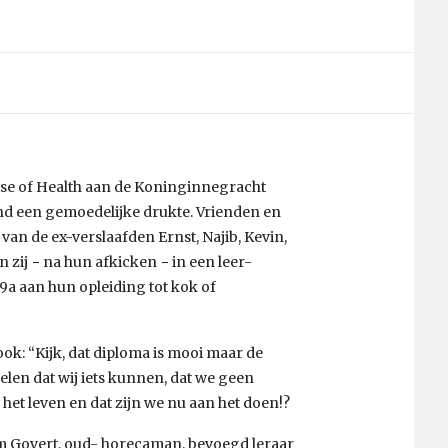
se of Health aan de Koninginnegracht
d een gemoedelijke drukte. Vrienden en
van de ex-verslaafden Ernst, Najib, Kevin,
zij − na hun afkicken − in een leer-
69a aan hun opleiding tot kok of
 ook: “Kijk, dat diploma is mooi maar de
len dat wij iets kunnen, dat we geen
het leven en dat zijn we nu aan het doen!?
em Govert, oud- horecaman, bevoegd leraar