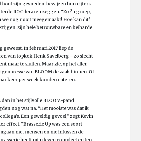
d hout zijn gesneden, bewijzen hun cijfers.
interde ROC-leraren zeggen: “Zo ?n groep,
en we nog nooit meegemaakt! Hoe kan dit?’
krijgen, zijn hele betrouwbare en keiharde
 geweest. In februari 2017 liep de
gen van topkok Henk Savelberg − zo slecht
t maar te sluiten. Maar zie, op het aller-
 eigenaresse van BLOOM de zaak binnen. Of
paar keer per week konden cateren.
 dan in het stijlvolle BLOOM-pand
gden nog wat na. “Het mooiste was dat ik
collega’s. Een geweldig gevoel,” zegt Kevin
er effect. “Brasserie Up was een soort
 omgaan met mensen en me intussen de
asserie heeft mijn leven compleet en ten