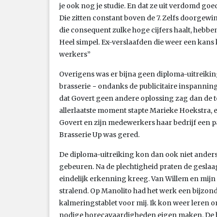
je ook nog je studie. En dat ze uit verdomd goe
Die zitten constant boven de 7. Zelfs doorgew
die consequent zulke hoge cijfers haalt, hebb
Heel simpel. Ex-verslaafden die weer een kans 
werkers”
Overigens was er bijna geen diploma-uitreiking
brasserie − ondanks de publicitaire inspannin
dat Govert geen andere oplossing zag dan de ten
allerlaatste moment stapte Marieke Hoekstra,
Govert en zijn medewerkers haar bedrijf een 
Brasserie Up was gered.
De diploma-uitreiking kon dan ook niet anders
gebeuren. Na de plechtigheid praten de geslaa
eindelijk erkenning kreeg. Van Willem en mijn 
stralend. Op Manolito had het werk een bijzond
kalmeringstablet voor mij. Ik kon weer leren
nodige horecavaardigheden eigen maken. De br