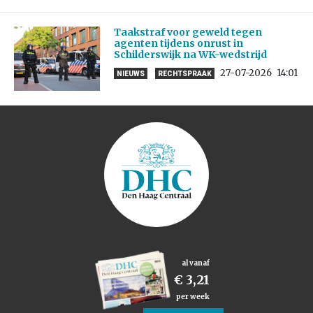
Taakstraf voor geweld tegen
agenten tijdens onrust in
Schilderswijk na WK-wedstrijd
27-07-2026
14:01
NIEUWS
RECHTSPRAAK
al vanaf
€ 3,21
per week