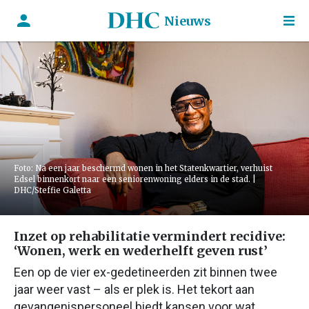
Nieuws
Foto: Na een jaar beschermd wonen in het Statenkwartier, verhuist
Edsel binnenkort naar een seniorenwoning elders in de stad. |
DHC/Steffie Galetta
Inzet op rehabilitatie vermindert recidive:
‘Wonen, werk en wederhelft geven rust’
Een op de vier ex-gedetineerden zit binnen twee
jaar weer vast – als er plek is. Het tekort aan
gevangenispersoneel biedt kansen voor wat