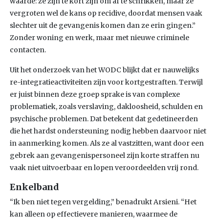
waarde: ze zijn te kort zijn om af te schrikken, maar ze
vergroten wel de kans op recidive, doordat mensen vaak
slechter uit de gevangenis komen dan ze erin gingen.”
Zonder woning en werk, maar met nieuwe criminele
contacten.
Uit het onderzoek van het WODC blijkt dat er nauwelijks
re-integratieactiviteiten zijn voor kortgestraften. Terwijl
er juist binnen deze groep sprake is van complexe
problematiek, zoals verslaving, dakloosheid, schulden en
psychische problemen. Dat betekent dat gedetineerden
die het hardst ondersteuning nodig hebben daarvoor niet
in aanmerking komen. Als ze al vastzitten, want door een
gebrek aan gevangenispersoneel zijn korte straffen nu
vaak niet uitvoerbaar en lopen veroordeelden vrij rond.
Enkelband
“Ik ben niet tegen vergelding,” benadrukt Arsieni. “Het
kan alleen op effectievere manieren, waarmee de