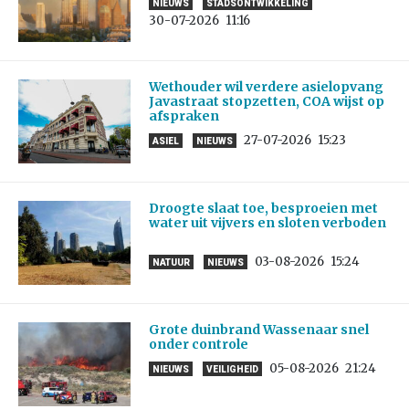
NIEUWS
STADSONTWIKKELING
30-07-2026
11:16
Wethouder wil verdere asielopvang
Javastraat stopzetten, COA wijst op
afspraken
27-07-2026
15:23
ASIEL
NIEUWS
Droogte slaat toe, besproeien met
water uit vijvers en sloten verboden
03-08-2026
15:24
NATUUR
NIEUWS
Grote duinbrand Wassenaar snel
onder controle
05-08-2026
21:24
NIEUWS
VEILIGHEID