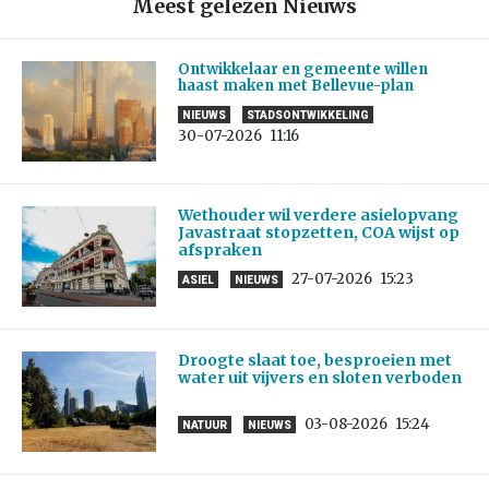
Meest gelezen Nieuws
Ontwikkelaar en gemeente willen
haast maken met Bellevue-plan
NIEUWS
STADSONTWIKKELING
30-07-2026
11:16
Wethouder wil verdere asielopvang
Javastraat stopzetten, COA wijst op
afspraken
27-07-2026
15:23
ASIEL
NIEUWS
Droogte slaat toe, besproeien met
water uit vijvers en sloten verboden
03-08-2026
15:24
NATUUR
NIEUWS