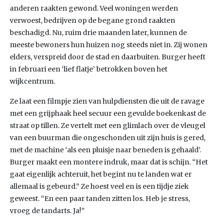
anderen raakten gewond. Veel woningen werden
verwoest, bedrijven op de begane grond raakten
beschadigd. Nu, ruim drie maanden later, kunnen de
meeste bewoners hun huizen nog steeds niet in. Zij wonen
elders, verspreid door de stad en daarbuiten. Burger heeft
in februari een ‘lief flatje’ betrokken boven het
wijkcentrum.
Ze laat een filmpje zien van hulpdiensten die uit de ravage
met een grijphaak heel secuur een gevulde boekenkast de
straat op tillen. Ze vertelt met een glimlach over de vleugel
van een buurman die ongeschonden uit zijn huis is gered,
met de machine ‘als een pluisje naar beneden is gehaald’.
Burger maakt een montere indruk, maar dat is schijn. “Het
gaat eigenlijk achteruit, het begint nu te landen wat er
allemaal is gebeurd.” Ze hoest veel en is een tijdje ziek
geweest. “En een paar tanden zitten los. Heb je stress,
vroeg de tandarts. Ja!”