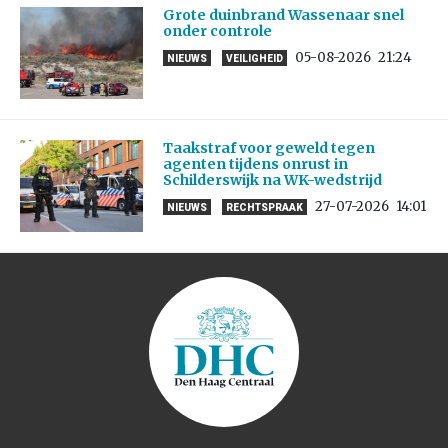
Grote duinbrand Wassenaar snel
onder controle
05-08-2026
21:24
NIEUWS
VEILIGHEID
Taakstraf voor geweld tegen
agenten tijdens onrust in
Schilderswijk na WK-wedstrijd
27-07-2026
14:01
NIEUWS
RECHTSPRAAK