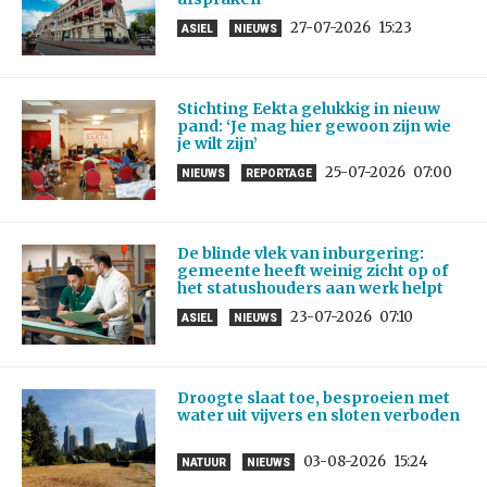
27-07-2026
15:23
ASIEL
NIEUWS
Stichting Eekta gelukkig in nieuw
pand: ‘Je mag hier gewoon zijn wie
je wilt zijn’
25-07-2026
07:00
NIEUWS
REPORTAGE
De blinde vlek van inburgering:
gemeente heeft weinig zicht op of
het statushouders aan werk helpt
23-07-2026
07:10
ASIEL
NIEUWS
Droogte slaat toe, besproeien met
water uit vijvers en sloten verboden
03-08-2026
15:24
NATUUR
NIEUWS