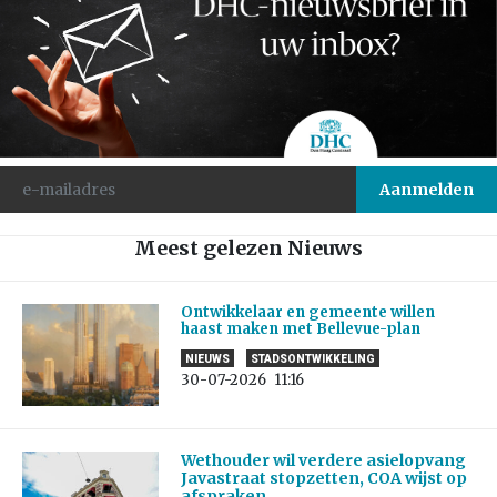
Meest gelezen Nieuws
Ontwikkelaar en gemeente willen
haast maken met Bellevue-plan
NIEUWS
STADSONTWIKKELING
30-07-2026
11:16
Wethouder wil verdere asielopvang
Javastraat stopzetten, COA wijst op
afspraken