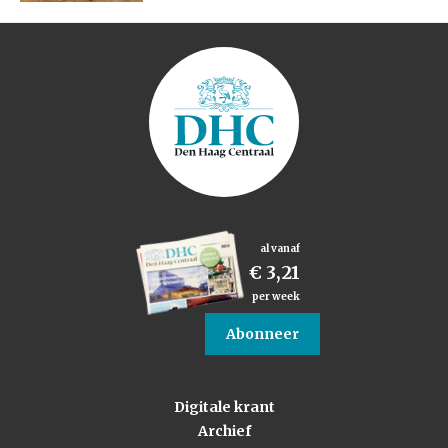
al vanaf
€ 3,21
per week
Abonneer
Digitale krant
Archief