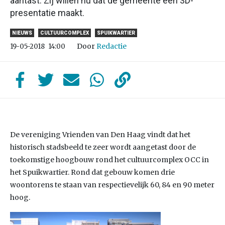
aantast. Zij willen nu dat de gemeente een 3D-
presentatie maakt.
NIEUWS
CULTUURCOMPLEX
SPUIKWARTIER
Door
Redactie
19-05-2018
14:00
De vereniging Vrienden van Den Haag vindt dat het
historisch stadsbeeld te zeer wordt aangetast door de
toekomstige hoogbouw rond het cultuurcomplex OCC in
het Spuikwartier. Rond dat gebouw komen drie
woontorens te staan van respectievelijk 60, 84 en 90 meter
hoog.