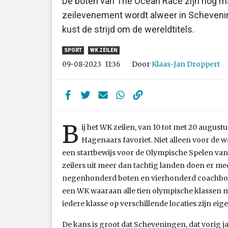
De boten van The Ocean Race zijn nog maa
zeilevenement wordt alweer in Scheveni
kust de strijd om de wereldtitels.
SPORT
WK ZEILEN
Door
Klaas-Jan Droppert
09-08-2023
11:36
B
ij het WK zeilen, van 10 tot met 20 august
Hagenaars favoriet. Niet alleen voor de w
een startbewijs voor de Olympische Spelen van
zeilers uit meer dan tachtig landen doen er me
negenhonderd boten en vierhonderd coachboten,
een WK waaraan alle tien olympische klassen m
iedere klasse op verschillende locaties zijn eig
De kans is groot dat Scheveningen, dat vorig j