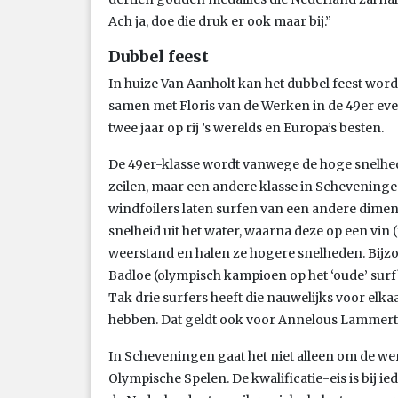
Ach ja, doe die druk er ook maar bij.”
Dubbel feest
In huize Van Aanholt kan het dubbel feest word
samen met Floris van de Werken in de 49er evenee
twee jaar op rij ’s werelds en Europa’s besten.
De 49er-klasse wordt vanwege de hoge snelhe
zeilen, maar een andere klasse in Scheveninge
windfoilers laten surfen van een andere dimen
snelheid uit het water, waarna deze op een vin (
weerstand en halen ze hogere snelheden. Bijzo
Badloe (olympisch kampioen op het ‘oude’ sur
Tak drie surfers heeft die nauwelijks voor el
hebben. Dat geldt ook voor Annelous Lammerts 
In Scheveningen gaat het niet alleen om de wer
Olympische Spelen. De kwalificatie-eis is bij i