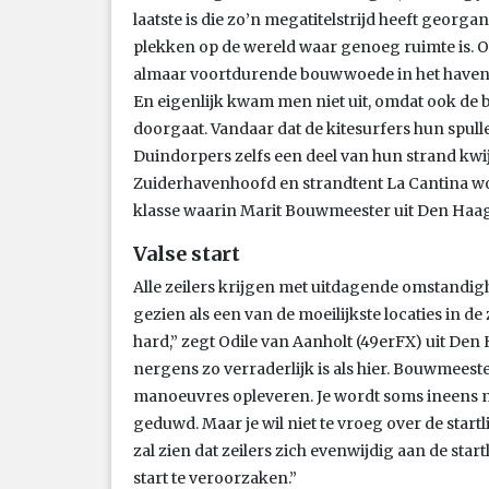
laatste is die zo’n megatitelstrijd heeft georga
plekken op de wereld waar genoeg ruimte is. 
almaar voortdurende bouwwoede in het haveng
En eigenlijk kwam men niet uit, omdat ook de 
doorgaat. Vandaar dat de kitesurfers hun spul
Duindorpers zelfs een deel van hun strand kwijt
Zuiderhavenhoofd en strandtent La Cantina wor
klasse waarin Marit Bouwmeester uit Den Haag
Valse start
Alle zeilers krijgen met uitdagende omstand
gezien als een van de moeilijkste locaties in de z
hard,” zegt Odile van Aanholt (49erFX) uit Den 
nergens zo verraderlijk is als hier. Bouwmeester
manoeuvres opleveren. Je wordt soms ineens n
geduwd. Maar je wil niet te vroeg over de startl
zal zien dat zeilers zich evenwijdig aan de sta
start te veroorzaken.”