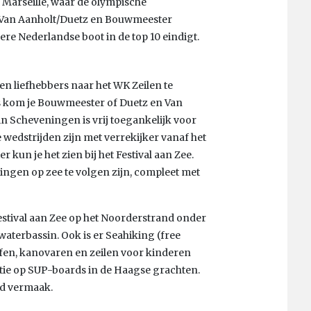
r Marseille, waar de olympische
 Van Aanholt/Duetz en Bouwmeester
ere Nederlandse boot in de top 10 eindigt.
n liefhebbers naar het WK Zeilen te
ds kom je Bouwmeester of Duetz en Van
n Scheveningen is vrij toegankelijk voor
e wedstrijden zijn met verrekijker vanaf het
 kun je het zien bij het Festival aan Zee.
ngen op zee te volgen zijn, compleet met
estival aan Zee op het Noorderstrand onder
waterbassin. Ook is er Seahiking (free
rfen, kanovaren en zeilen voor kinderen
ie op SUP-boards in de Haagse grachten.
nd vermaak.