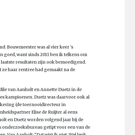
d. Bouwmeester was al vier keer ’s
jn goed, want sinds 2011 ben ik telkens om
laatste resultaten zijn ook bemoedigend.
t ze haar rentree had gemaakt na de
ile van Aanholt en Annette Duetz in de
ees kampioenen. Duetz was daarvoor ook al
ring (de toernooidirecteur in
heidspartner Elise de Ruijter al eens
lt en Duetz worden volgend jaar bij de
 onderzoeksbureau getipt voor een van de
. Van Aanholt: “Dat wist ik niet. Wel leuk.