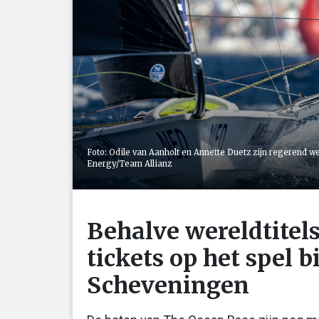
Foto: Odile van Aanholt en Annette Duetz zijn regerend w
Energy/Team Allianz
Behalve wereldtitel
tickets op het spel b
Scheveningen