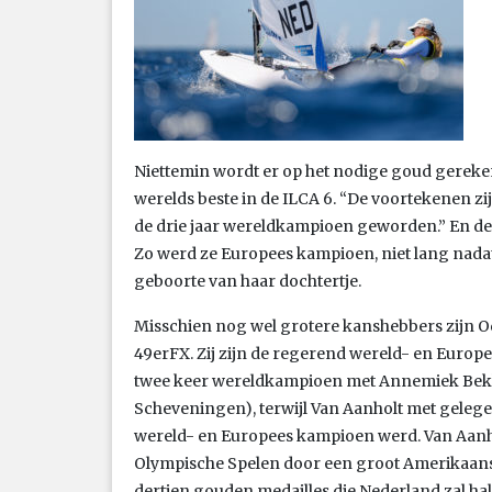
Niettemin wordt er op het nodige goud gereken
werelds beste in de ILCA 6. “De voortekenen zi
de drie jaar wereldkampioen geworden.” En de 
Zo werd ze Europees kampioen, niet lang nada
geboorte van haar dochtertje.
Misschien nog wel grotere kanshebbers zijn Od
49erFX. Zij zijn de regerend wereld- en Europ
twee keer wereldkampioen met Annemiek Bekke
Scheveningen), terwijl Van Aanholt met gelegen
wereld- en Europees kampioen werd. Van Aanho
Olympische Spelen door een groot Amerikaans
dertien gouden medailles die Nederland zal halen