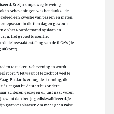
niseerd. Er zijn simpelweg te weinig
Ook in Scheveningen was het dankzij de
ebied een kwestie van passen en meten.
beroepsvaart in die tien dagen gewoon
len op het Noorderstand opslaan en
 zijn. Het gebied tussen het
dt de bewaakte stalling van de ILCA’s (de
 uitkomt).
igheden te maken. Scheveningen wordt
eilsport. “Het waait of te zacht of veel te
Haag. En dan is er nog de stroming, die
: “Dat gaat bij de start bijzondere
aar achteren gezogen of juist naar voren
ijn, want dan ben je gediskwalificeerd. Je
rtlijn gaan verplaatsen om maar geen valse