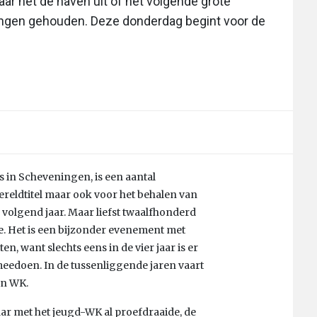
r net de haven uit of het volgende grote
ngen gehouden. Deze donderdag begint voor de
us in Scheveningen, is een aantal
ereldtitel maar ook voor het behalen van
 volgend jaar. Maar liefst twaalfhonderd
e. Het is een bijzonder evenement met
 want slechts eens in de vier jaar is er
eedoen. In de tussenliggende jaren vaart
en WK.
aar met het jeugd-WK al proefdraaide, de