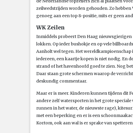
de Nederlandse topzeilers zich al plaatsen voo
zeilwedstrijden worden gehouden. Zo hebben
genoeg aan een top 8-positie, mits er geen and
WK Zeilen
Inmiddels probeert Den Haag nieuwsgierigen e
lokken. Op ieder bushokje en op vele billboar
Aanholt wel tegen. Het wereldkampioenschap i
iedereen, een kaartje kopen is niet nodig. En d
strand of het havenhoofd goed te zien. Nog beter
Daar staan grote schermen waarop de verrichti
deskundig commentaar.
Maar er is meer. Kinderen kunnen tijdens dit F
andere zelf watersporten in het grote speciale 
runnen in het water, de nieuwste rage), kitesu
met een beperking en er is een schoonmaakact
Kortom, ook aan wal is er sprake van spettere