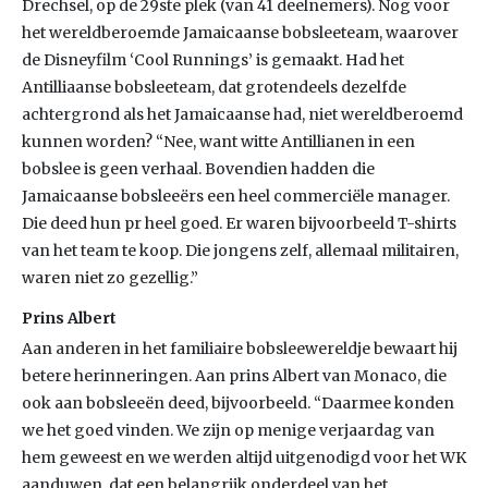
Drechsel, op de 29ste plek (van 41 deelnemers). Nog voor
het wereldberoemde Jamaicaanse bobsleeteam, waarover
de Disneyfilm ‘Cool Runnings’ is gemaakt. Had het
Antilliaanse bobsleeteam, dat grotendeels dezelfde
achtergrond als het Jamaicaanse had, niet wereldberoemd
kunnen worden? “Nee, want witte Antillianen in een
bobslee is geen verhaal. Bovendien hadden die
Jamaicaanse bobsleeërs een heel commerciële manager.
Die deed hun pr heel goed. Er waren bijvoorbeeld T-shirts
van het team te koop. Die jongens zelf, allemaal militairen,
waren niet zo gezellig.”
Prins Albert
Aan anderen in het familiaire bobsleewereldje bewaart hij
betere herinneringen. Aan prins Albert van Monaco, die
ook aan bobsleeën deed, bijvoorbeeld. “Daarmee konden
we het goed vinden. We zijn op menige verjaardag van
hem geweest en we werden altijd uitgenodigd voor het WK
aanduwen, dat een belangrijk onderdeel van het