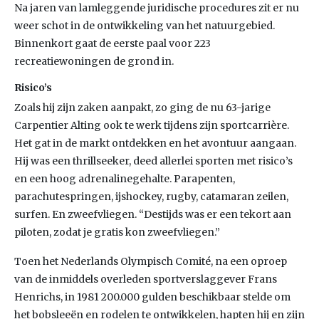
Na jaren van lamleggende juridische procedures zit er nu
weer schot in de ontwikkeling van het natuurgebied.
Binnenkort gaat de eerste paal voor 223
recreatiewoningen de grond in.
Risico’s
Zoals hij zijn zaken aanpakt, zo ging de nu 63-jarige
Carpentier Alting ook te werk tijdens zijn sportcarrière.
Het gat in de markt ontdekken en het avontuur aangaan.
Hij was een thrillseeker, deed allerlei sporten met risico’s
en een hoog adrenalinegehalte. Parapenten,
parachutespringen, ijshockey, rugby, catamaran zeilen,
surfen. En zweefvliegen. “Destijds was er een tekort aan
piloten, zodat je gratis kon zweefvliegen.”
Toen het Nederlands Olympisch Comité, na een oproep
van de inmiddels overleden sportverslaggever Frans
Henrichs, in 1981 200.000 gulden beschikbaar stelde om
het bobsleeën en rodelen te ontwikkelen, hapten hij en zijn