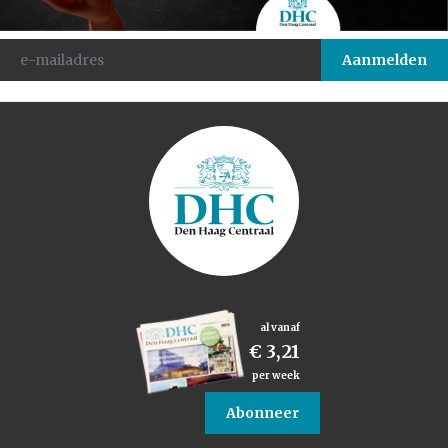
al vanaf
€ 3,21
per week
Abonneer