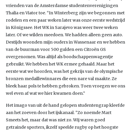
vrienden van de Amsterdamse studentenverenigingen
Thalia en Viator toe. “In Winterberg zijn we begonnen met
rodelen en een paar weken later was onze eerste wedstrijd
in Königssee. Het WK in Sarajevo was weer twee weken
later. Of we wilden meedoen. We hadden alleen geen auto.
Destijds woonden mijn ouders in Wassenaar en we hebben
van de buurman voor 500 gulden een Citroën GS
overgenomen. Was altijd als boodschappenwagentje
gebruikt. We hebben het WK ermee gehaald. Maar het
eerste wat we hoorden, was het gekrijs van de olympische
bronzen medaillewinnares die een nare val maakte. Ze
bleek haar pols te hebben gebroken. Toen vroegen we ons
wel even af wat we hier kwamen doen.”
Het imago van uit de hand gelopen studentengrap kleefde
aan het zoeven door het ijskanaal. “Zo noemde Mart
Smeets het, maar dat was niet zo. Wij waren goed
getrainde sporters, ikzelf speelde rugby op het hoogste