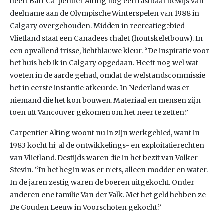
heeft Bart Carpentier Alting nog een tastbaar bewijs van
deelname aan de Olympische Winterspelen van 1988 in
Calgary overgehouden. Midden in recreatiegebied
Vlietland staat een Canadees chalet (houtskeletbouw). In
een opvallend frisse, lichtblauwe kleur. “De inspiratie voor
het huis heb ik in Calgary opgedaan. Heeft nog wel wat
voeten in de aarde gehad, omdat de welstandscommissie
het in eerste instantie afkeurde. In Nederland was er
niemand die het kon bouwen. Materiaal en mensen zijn
toen uit Vancouver gekomen om het neer te zetten.”
Carpentier Alting woont nu in zijn werkgebied, want in
1983 kocht hij al de ontwikkelings- en exploitatierechten
van Vlietland. Destijds waren die in het bezit van Volker
Stevin. “In het begin was er niets, alleen modder en water.
In de jaren zestig waren de boeren uitgekocht. Onder
anderen ene familie Van der Valk. Met het geld hebben ze
De Gouden Leeuw in Voorschoten gekocht.”