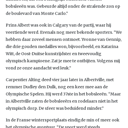
bobsleeën was. Gebeurde altijd onder de stralende zon op
de boulevard van Monte Carlo.”
Prins Albert was ook in Calgary van de partij, waar hij
veertiende werd. Evenals nog meer bekende sporters. “We
hebben daar zoveel mensen ontmoet. Yvonne van Gennip,
die drie gouden medailles won, bijvoorbeeld, en Katarina
Witt, de Oost-Duitse kunstrijdster en tweevoudig
olympisch kampioene. Zat je mee te ontbijten. Volgens mij
vond ze onze aandacht wel leuk.”
Carpentier Alting deed vier jaar later in Albertville, met
remmer Dudley den Dulk, nog een keer mee aan de
Olympische Spelen. Hij werd 37ste in het bobsleeën. “Maar
in Albertville zaten de bobsleeërs en rodelaars niet in het
olympisch dorp. De sfeer was beduidend minder.”
In de Franse wintersportplaats eindigde min of meer ook
het olympische avontuur. “De sport werd steeds