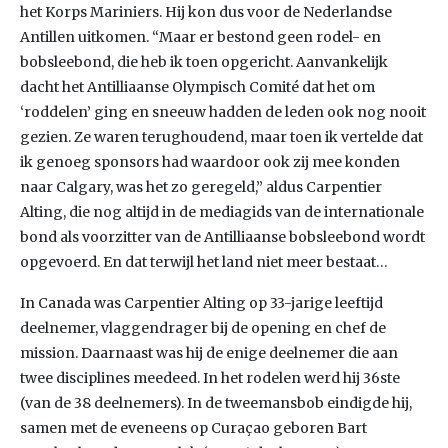
het Korps Mariniers. Hij kon dus voor de Nederlandse
Antillen uitkomen. “Maar er bestond geen rodel- en
bobsleebond, die heb ik toen opgericht. Aanvankelijk
dacht het Antilliaanse Olympisch Comité dat het om
‘roddelen’ ging en sneeuw hadden de leden ook nog nooit
gezien. Ze waren terughoudend, maar toen ik vertelde dat
ik genoeg sponsors had waardoor ook zij mee konden
naar Calgary, was het zo geregeld,” aldus Carpentier
Alting, die nog altijd in de mediagids van de internationale
bond als voorzitter van de Antilliaanse bobsleebond wordt
opgevoerd. En dat terwijl het land niet meer bestaat…
In Canada was Carpentier Alting op 33-jarige leeftijd
deelnemer, vlaggendrager bij de opening en chef de
mission. Daarnaast was hij de enige deelnemer die aan
twee disciplines meedeed. In het rodelen werd hij 36ste
(van de 38 deelnemers). In de tweemansbob eindigde hij,
samen met de eveneens op Curaçao geboren Bart