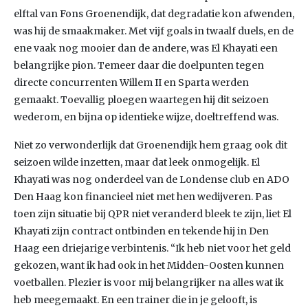
elftal van Fons Groenendijk, dat degradatie kon afwenden,
was hij de smaakmaker. Met vijf goals in twaalf duels, en de
ene vaak nog mooier dan de andere, was El Khayati een
belangrijke pion. Temeer daar die doelpunten tegen
directe concurrenten Willem II en Sparta werden
gemaakt. Toevallig ploegen waartegen hij dit seizoen
wederom, en bijna op identieke wijze, doeltreffend was.
Niet zo verwonderlijk dat Groenendijk hem graag ook dit
seizoen wilde inzetten, maar dat leek onmogelijk. El
Khayati was nog onderdeel van de Londense club en ADO
Den Haag kon financieel niet met hen wedijveren. Pas
toen zijn situatie bij QPR niet veranderd bleek te zijn, liet El
Khayati zijn contract ontbinden en tekende hij in Den
Haag een driejarige verbintenis. “Ik heb niet voor het geld
gekozen, want ik had ook in het Midden-Oosten kunnen
voetballen. Plezier is voor mij belangrijker na alles wat ik
heb meegemaakt. En een trainer die in je gelooft, is