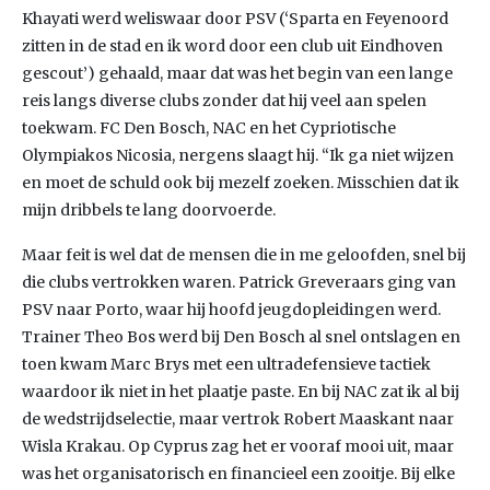
Khayati werd weliswaar door PSV (‘Sparta en Feyenoord
zitten in de stad en ik word door een club uit Eindhoven
gescout’) gehaald, maar dat was het begin van een lange
reis langs diverse clubs zonder dat hij veel aan spelen
toekwam. FC Den Bosch, NAC en het Cypriotische
Olympiakos Nicosia, nergens slaagt hij. “Ik ga niet wijzen
en moet de schuld ook bij mezelf zoeken. Misschien dat ik
mijn dribbels te lang doorvoerde.
Maar feit is wel dat de mensen die in me geloofden, snel bij
die clubs vertrokken waren. Patrick Greveraars ging van
PSV naar Porto, waar hij hoofd jeugdopleidingen werd.
Trainer Theo Bos werd bij Den Bosch al snel ontslagen en
toen kwam Marc Brys met een ultradefensieve tactiek
waardoor ik niet in het plaatje paste. En bij NAC zat ik al bij
de wedstrijdselectie, maar vertrok Robert Maaskant naar
Wisla Krakau. Op Cyprus zag het er vooraf mooi uit, maar
was het organisatorisch en financieel een zooitje. Bij elke