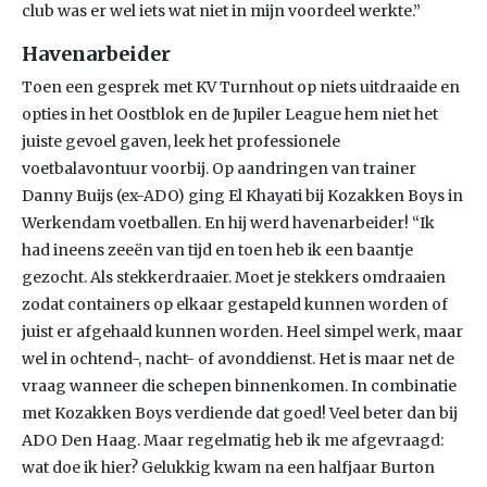
club was er wel iets wat niet in mijn voordeel werkte.”
Havenarbeider
Toen een gesprek met KV Turnhout op niets uitdraaide en
opties in het Oostblok en de Jupiler League hem niet het
juiste gevoel gaven, leek het professionele
voetbalavontuur voorbij. Op aandringen van trainer
Danny Buijs (ex-ADO) ging El Khayati bij Kozakken Boys in
Werkendam voetballen. En hij werd havenarbeider! “Ik
had ineens zeeën van tijd en toen heb ik een baantje
gezocht. Als stekkerdraaier. Moet je stekkers omdraaien
zodat containers op elkaar gestapeld kunnen worden of
juist er afgehaald kunnen worden. Heel simpel werk, maar
wel in ochtend-, nacht- of avonddienst. Het is maar net de
vraag wanneer die schepen binnenkomen. In combinatie
met Kozakken Boys verdiende dat goed! Veel beter dan bij
ADO Den Haag. Maar regelmatig heb ik me afgevraagd:
wat doe ik hier? Gelukkig kwam na een halfjaar Burton