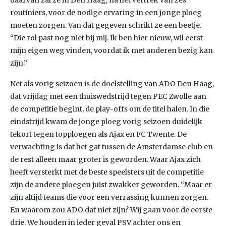
daarvan zal ze in Den Haag, na het vertrek van zes
routiniers, voor de nodige ervaring in een jonge ploeg
moeten zorgen. Van dat gegeven schrikt ze een beetje.
“Die rol past nog niet bij mij. Ik ben hier nieuw, wil eerst
mijn eigen weg vinden, voordat ik met anderen bezig kan
zijn.”
Net als vorig seizoen is de doelstelling van ADO Den Haag,
dat vrijdag met een thuiswedstrijd tegen PEC Zwolle aan
de competitie begint, de play-offs om de titel halen. In die
eindstrijd kwam de jonge ploeg vorig seizoen duidelijk
tekort tegen topploegen als Ajax en FC Twente. De
verwachting is dat het gat tussen de Amsterdamse club en
de rest alleen maar groter is geworden. Waar Ajax zich
heeft versterkt met de beste speelsters uit de competitie
zijn de andere ploegen juist zwakker geworden. “Maar er
zijn altijd teams die voor een verrassing kunnen zorgen.
En waarom zou ADO dat niet zijn? Wij gaan voor de eerste
drie. We houden in ieder geval PSV achter ons en