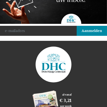
al vanaf
€ 3,21
per week