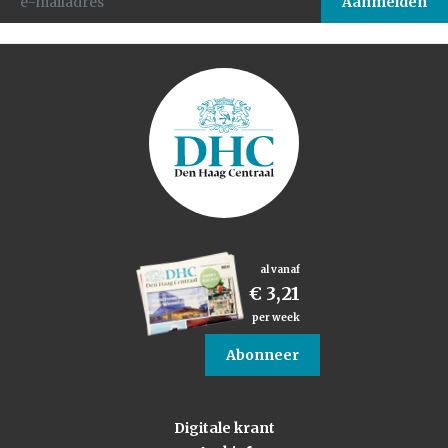
al vanaf
€ 3,21
per week
Abonneer
Digitale krant