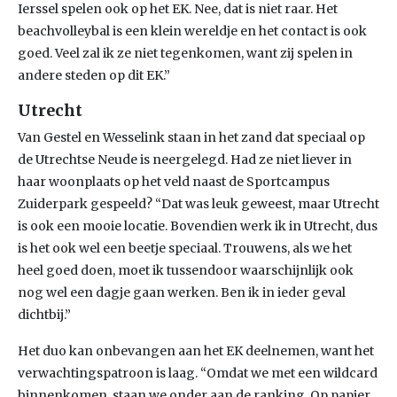
Ierssel spelen ook op het EK. Nee, dat is niet raar. Het
beachvolleybal is een klein wereldje en het contact is ook
goed. Veel zal ik ze niet tegenkomen, want zij spelen in
andere steden op dit EK.”
Utrecht
Van Gestel en Wesselink staan in het zand dat speciaal op
de Utrechtse Neude is neergelegd. Had ze niet liever in
haar woonplaats op het veld naast de Sportcampus
Zuiderpark gespeeld? “Dat was leuk geweest, maar Utrecht
is ook een mooie locatie. Bovendien werk ik in Utrecht, dus
is het ook wel een beetje speciaal. Trouwens, als we het
heel goed doen, moet ik tussendoor waarschijnlijk ook
nog wel een dagje gaan werken. Ben ik in ieder geval
dichtbij.”
Het duo kan onbevangen aan het EK deelnemen, want het
verwachtingspatroon is laag. “Omdat we met een wildcard
binnenkomen, staan we onder aan de ranking. Op papier