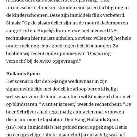
is, leidde deze dus ook niet tot de oplossing.” Ook
forensische technieken stonden eind jaren tachtig nog in
de kinderschoenen. Deze zijn inmiddels flink verbeterd.
Simais: “Op de plaats delict zijn na de moord dadersporen
aangetroffen. Hopelijk kunnen we met nieuwe DNA-
technieken hier nu iets uithalen. Sowieso willen wij het hele
onderzoek nog eens goed tegen het licht houden. Zo
hebben wij recent oude opnames van ‘Opsporing
Verzocht’ bij de AVRO opgevraagd.”
Hollands Spoor
Het scenario dat de 72-jarige weduwnaar in zijn
sigarenwinkeltje met dodelijke afloop beroofd is, ligt
weliswaar voor de hand, maar toch wil Simais zich hier niet
op blindstaren. “Want er is meer,” weet de rechercheur. “De
heer Schrijvers had regelmatig contacten met vrouwen
die hij ontmoette bij station Den Haag Hollands Spoor
(HS). Nou, inmiddels is het gebied mooi opgeknapt. Het is
nu een gezellige ruimte, maar eind jaren tachtig was het