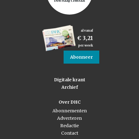
al vanaf
€ 3,21
per week
Abonneer
Digitale krant
Archief
Over DHC
Abonnementen
Adverteren
Redactie
Contact