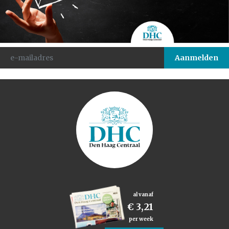
al vanaf
€ 3,21
per week