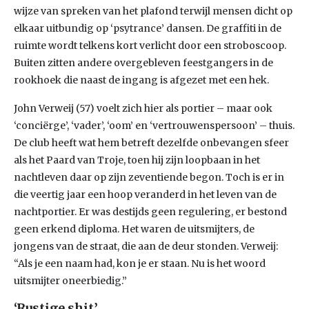
wijze van spreken van het plafond terwijl mensen dicht op
elkaar uitbundig op ‘psytrance’ dansen. De graffiti in de
ruimte wordt telkens kort verlicht door een stroboscoop.
Buiten zitten andere overgebleven feestgangers in de
rookhoek die naast de ingang is afgezet met een hek.
John Verweij (57) voelt zich hier als portier – maar ook
‘conciërge’, ‘vader’, ‘oom’ en ‘vertrouwenspersoon’ – thuis.
De club heeft wat hem betreft dezelfde onbevangen sfeer
als het Paard van Troje, toen hij zijn loopbaan in het
nachtleven daar op zijn zeventiende begon. Toch is er in
die veertig jaar een hoop veranderd in het leven van de
nachtportier. Er was destijds geen regulering, er bestond
geen erkend diploma. Het waren de uitsmijters, de
jongens van de straat, die aan de deur stonden. Verweij:
“Als je een naam had, kon je er staan. Nu is het woord
uitsmijter oneerbiedig.”
‘Rustige shit’