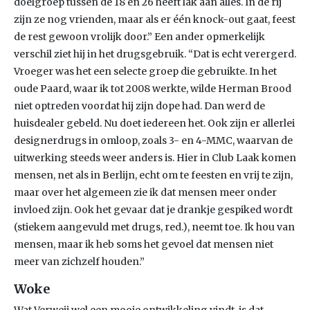
doelgroep tussen de 18 en 26 heeft lak aan alles. In de rij
zijn ze nog vrienden, maar als er één knock-out gaat, feest
de rest gewoon vrolijk door.” Een ander opmerkelijk
verschil ziet hij in het drugsgebruik. “Dat is echt verergerd.
Vroeger was het een selecte groep die gebruikte. In het
oude Paard, waar ik tot 2008 werkte, wilde Herman Brood
niet optreden voordat hij zijn dope had. Dan werd de
huisdealer gebeld. Nu doet iedereen het. Ook zijn er allerlei
designerdrugs in omloop, zoals 3- en 4-MMC, waarvan de
uitwerking steeds weer anders is. Hier in Club Laak komen
mensen, net als in Berlijn, echt om te feesten en vrij te zijn,
maar over het algemeen zie ik dat mensen meer onder
invloed zijn. Ook het gevaar dat je drankje gespiked wordt
(stiekem aangevuld met drugs, red.), neemt toe. Ik hou van
mensen, maar ik heb soms het gevoel dat mensen niet
meer van zichzelf houden.”
Woke