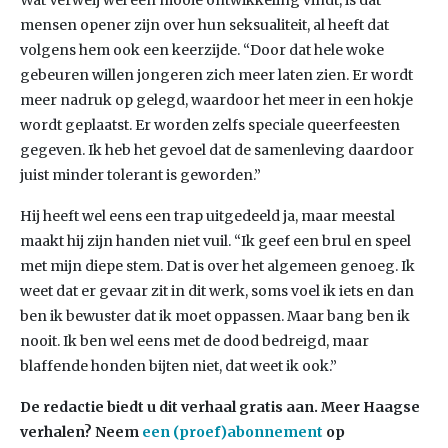
Wat Verweij wel een mooie ontwikkeling vindt, is dat
mensen opener zijn over hun seksualiteit, al heeft dat
volgens hem ook een keerzijde. “Door dat hele woke
gebeuren willen jongeren zich meer laten zien. Er wordt
meer nadruk op gelegd, waardoor het meer in een hokje
wordt geplaatst. Er worden zelfs speciale queerfeesten
gegeven. Ik heb het gevoel dat de samenleving daardoor
juist minder tolerant is geworden.”
Hij heeft wel eens een trap uitgedeeld ja, maar meestal
maakt hij zijn handen niet vuil. “Ik geef een brul en speel
met mijn diepe stem. Dat is over het algemeen genoeg. Ik
weet dat er gevaar zit in dit werk, soms voel ik iets en dan
ben ik bewuster dat ik moet oppassen. Maar bang ben ik
nooit. Ik ben wel eens met de dood bedreigd, maar
blaffende honden bijten niet, dat weet ik ook.”
De redactie biedt u dit verhaal gratis aan. Meer Haagse
verhalen? Neem
een (proef)abonnement
op