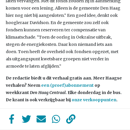
laten vervangen. Met dit fonds zouden zij in aanmerking
komen voor een lening. Alleen is de gemeente Den Haag
hier nog niet bij aangesloten.” Een goed idee, denkt ook
hoogleraar Davidson. En de gemeente zou zelf ook
fondsen kunnen reserveren ter compensatie van
klimaatschade. “Toen de oorlog in Oekraïne uitbrak,
stegen de energiekosten. Daar kon niemand iets aan
doen. Toen heeft de overheid ook fondsen opgezet, met
als uitgangspunt kwetsbare groepen niet verder in
armoede te laten afglijden.”
De redactie biedt u dit verhaal gratis aan. Meer Haagse
verhalen? Neem
een (proef)abonnement
op
weekkrant
Den Haag Centraal
. Elke donderdag in de bus.
De krant is ook verkrijgbaar bij
onze verkooppunten
.