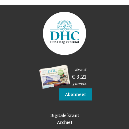
al vanaf
€ 3,21
per week
Abonneer
Digitale krant
Archief