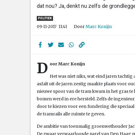
dat nou? Ja, denkt nu zelfs de grondlegg
POLITIEK
Door
Marc Konijn
09-11-2017
11:41
D
oor Marc Konijn
Het was niet niks, wat eind jaren tacht
asfalt uit de jaren zestig maakte plaats voor ou
nieuwe spoor van de tram kwam in het gras te lig
bomen werd in ere hersteld. Zelfs de ingenie
door te kiezen voor een fundering die speci
de tramrails alle ruimte te geven.
De ambitie van toenmalig groenwethouder Jac
De zwaar verwaarloosde parel van Den Haag m