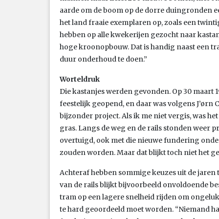
aarde om de boom op de dorre duingronden een 
het land fraaie exemplaren op, zoals een twinti
hebben op alle kwekerijen gezocht naar kastanj
hoge kroonopbouw. Dat is handig naast een tr
duur onderhoud te doen.”
Worteldruk
Die kastanjes werden gevonden. Op 30 maart
feestelijk geopend, en daar was volgens J’ørn C
bijzonder project. Als ik me niet vergis, was het
gras. Langs de weg en de rails stonden weer 
overtuigd, ook met die nieuwe fundering onder
zouden worden. Maar dat blijkt toch niet het ge
Achteraf hebben sommige keuzes uit de jaren t
van de rails blijkt bijvoorbeeld onvoldoende b
tram op een lagere snelheid rijden om ongeluk
te hard geoordeeld moet worden. “Niemand had