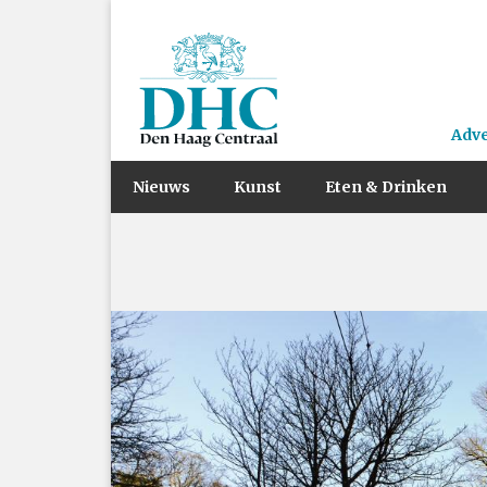
Adv
Nieuws
Kunst
Eten & Drinken