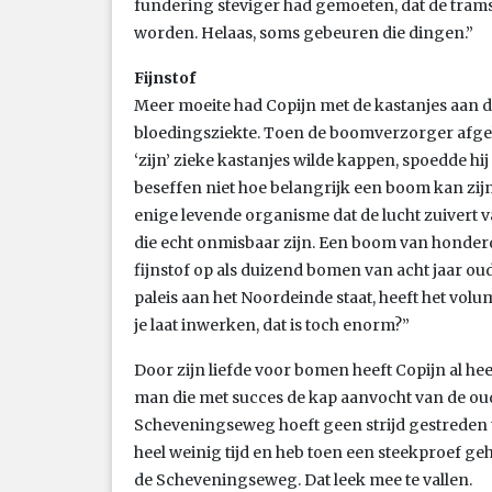
fundering steviger had gemoeten, dat de tram
worden. Helaas, soms gebeuren die dingen.”
Fijnstof
Meer moeite had Copijn met de kastanjes aan 
bloedingsziekte. Toen de boomverzorger afge
‘zijn’ zieke kastanjes wilde kappen, spoedde h
beseffen niet hoe belangrijk een boom kan zijn 
enige levende organisme dat de lucht zuivert v
die echt onmisbaar zijn. Een boom van honderd
fijnstof op als duizend bomen van acht jaar ou
paleis aan het Noordeinde staat, heeft het volu
je laat inwerken, dat is toch enorm?”
Door zijn liefde voor bomen heeft Copijn al he
man die met succes de kap aanvocht van de ou
Scheveningseweg hoeft geen strijd gestreden t
heel weinig tijd en heb toen een steekproef g
de Scheveningseweg. Dat leek mee te vallen.