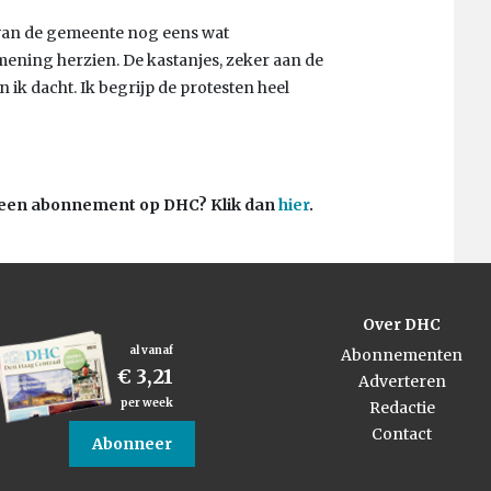
 van de gemeente nog eens wat
mening herzien. De kastanjes, zeker aan de
 ik dacht. Ik begrijp de protesten heel
”
 u een abonnement op DHC? Klik dan
hier
.
Over DHC
al vanaf
Abonnementen
€ 3,21
Adverteren
per week
Redactie
Contact
Abonneer