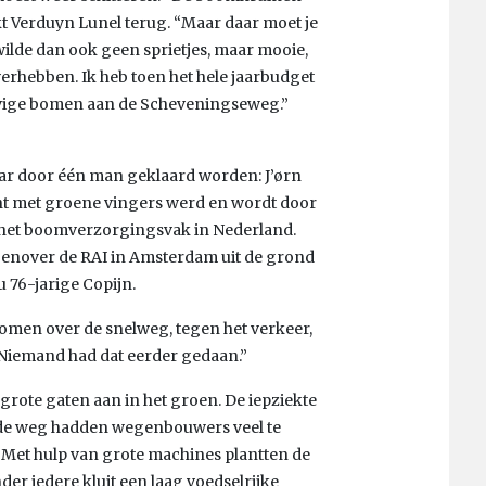
t Verduyn Lunel terug. “Maar daar moet je
 wilde dan ook geen sprietjes, maar mooie,
erhebben. Ik heb toen het hele jaarbudget
evige bomen aan de Scheveningseweg.”
aar door één man geklaard worden: J’ørn
ht met groene vingers werd en wordt door
 het boomverzorgingsvak in Nederland.
genover de RAI in Amsterdam uit de grond
u 76-jarige Copijn.
bomen over de snelweg, tegen het verkeer,
. Niemand had dat eerder gedaan.”
grote gaten aan in het groen. De iepziekte
 de weg hadden wegenbouwers veel te
. Met hulp van grote machines plantten de
r iedere kluit een laag voedselrijke