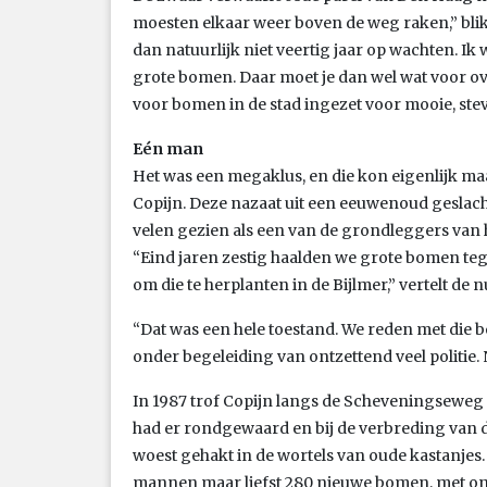
moesten elkaar weer boven de weg raken,” blik
dan natuurlijk niet veertig jaar op wachten. Ik
grote bomen. Daar moet je dan wel wat voor ov
voor bomen in de stad ingezet voor mooie, st
Eén man
Het was een megaklus, en die kon eigenlijk m
Copijn. Deze nazaat uit een eeuwenoud geslac
velen gezien als een van de grondleggers van
“Eind jaren zestig haalden we grote bomen te
om die te herplanten in de Bijlmer,” vertelt de n
“Dat was een hele toestand. We reden met die 
onder begeleiding van ontzettend veel politie
In 1987 trof Copijn langs de Scheveningseweg 
had er rondgewaard en bij de verbreding van
woest gehakt in de wortels van oude kastanjes
mannen maar liefst 280 nieuwe bomen, met onde