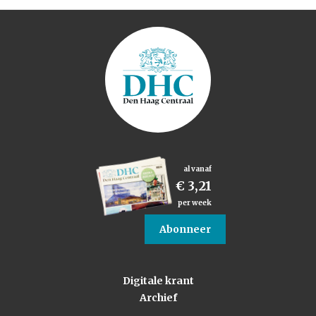
al vanaf
€ 3,21
per week
Abonneer
Digitale krant
Archief