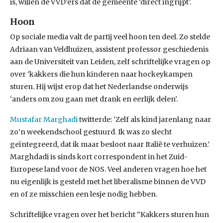
is, willen de VVD’ers dat de gemeente ‘direct ingrijpt’.
Hoon
Op sociale media valt de partij veel hoon ten deel. Zo stelde
Adriaan van Veldhuizen, assistent professor geschiedenis
aan de Universiteit van Leiden, zelf schriftelijke vragen op
over ‘kakkers die hun kinderen naar hockeykampen
sturen. Hij wijst erop dat het Nederlandse onderwijs
‘anders om zou gaan met drank en eerlijk delen’.
Mustafar Marghadi
twitterde: ‘Zelf als kind jarenlang naar
zo’n weekendschool gestuurd. Ik was zo slecht
geïntegreerd, dat ik maar besloot naar Italië te verhuizen.’
Marghdadi is sinds kort correspondent in het Zuid-
Europese land voor de NOS. Veel anderen vragen hoe het
nu eigenlijk is gesteld met het liberalisme binnen de VVD
en of ze misschien een lesje nodig hebben.
Schriftelijke vragen over het bericht “Kakkers sturen hun