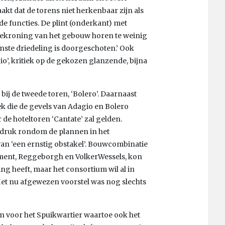
kt dat de torens niet herkenbaar zijn als
 functies. De plint (onderkant) met
ekroning van het gebouw horen te weinig
wenste driedeling is doorgeschoten.’ Ook
io’, kritiek op de gekozen glanzende, bijna
ij de tweede toren, ‘Bolero’. Daarnaast
tiek die de gevels van Adagio en Bolero
 de hoteltoren ‘Cantate’ zal gelden.
dsdruk rondom de plannen in het
van ‘een ernstig obstakel’. Bouwcombinatie
ment, Reggeborgh en VolkerWessels, kon
g heeft, maar het consortium wil al in
 Het nu afgewezen voorstel was nog slechts
an voor het Spuikwartier waartoe ook het