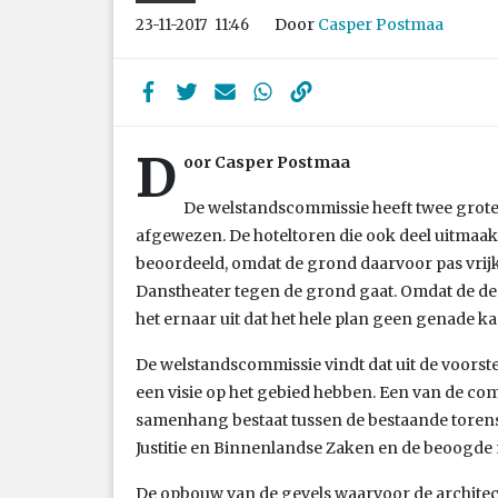
Door
Casper Postmaa
23-11-2017
11:46
D
oor Casper Postmaa
De welstandscommissie heeft twee grote
afgewezen. De hoteltoren die ook deel uitmaakt 
beoordeeld, omdat de grond daarvoor pas vrijko
Danstheater tegen de grond gaat. Omdat de derd
het ernaar uit dat het hele plan geen genade k
De welstandscommissie vindt dat uit de voorstel
een visie op het gebied hebben. Een van de co
samenhang bestaat tussen de bestaande torens,
Justitie en Binnenlandse Zaken en de beoogd
De opbouw van de gevels waarvoor de archite