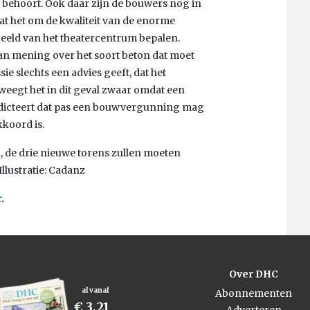
 behoort. Ook daar zijn de bouwers nog in
at het om de kwaliteit van de enorme
eeld van het theatercentrum bepalen.
n mening over het soort beton dat moet
 slechts een advies geeft, dat het
eegt het in dit geval zwaar omdat een
dicteert dat pas een bouwvergunning mag
koord is.
n, de drie nieuwe torens zullen moeten
lustratie: Cadanz
r
.
Over DHC
al vanaf
Abonnementen
€ 3,21
Adverteren