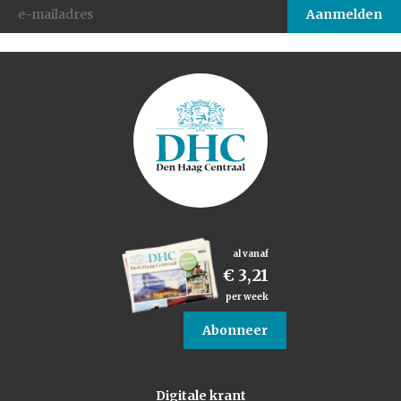
al vanaf
€ 3,21
per week
Abonneer
Digitale krant