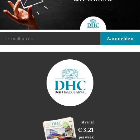
al vanaf
€ 3,21
per week