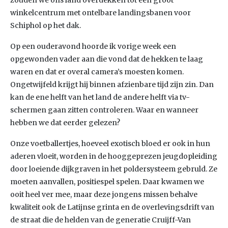
zouden we ons land overdekken tot één groot
winkelcentrum met ontelbare landingsbanen voor
Schiphol op het dak.
Op een ouderavond hoorde ik vorige week een
opgewonden vader aan die vond dat de hekken te laag
waren en dat er overal camera’s moesten komen.
Ongetwijfeld krijgt hij binnen afzienbare tijd zijn zin. Dan
kan de ene helft van het land de andere helft via tv-
schermen gaan zitten controleren. Waar en wanneer
hebben we dat eerder gelezen?
Onze voetballertjes, hoeveel exotisch bloed er ook in hun
aderen vloeit, worden in de hooggeprezen jeugdopleiding
door loeiende dijkgraven in het poldersysteem gebruld. Ze
moeten aanvallen, positiespel spelen. Daar kwamen we
ooit heel ver mee, maar deze jongens missen behalve
kwaliteit ook de Latijnse grinta en de overlevingsdrift van
de straat die de helden van de generatie Cruijff-Van