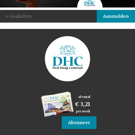
al vanaf
€ 3,21
per week
Abonneer