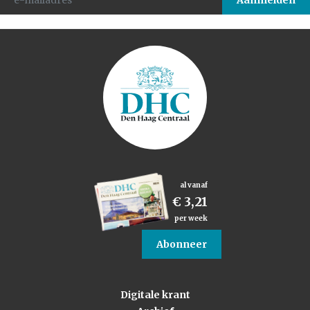
al vanaf
€ 3,21
per week
Abonneer
Digitale krant