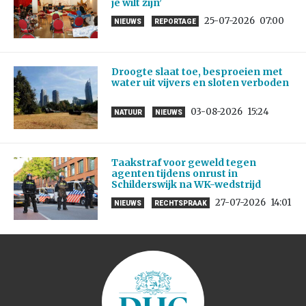
je wilt zijn’
25-07-2026
07:00
NIEUWS
REPORTAGE
Droogte slaat toe, besproeien met
water uit vijvers en sloten verboden
03-08-2026
15:24
NATUUR
NIEUWS
Taakstraf voor geweld tegen
agenten tijdens onrust in
Schilderswijk na WK-wedstrijd
27-07-2026
14:01
NIEUWS
RECHTSPRAAK