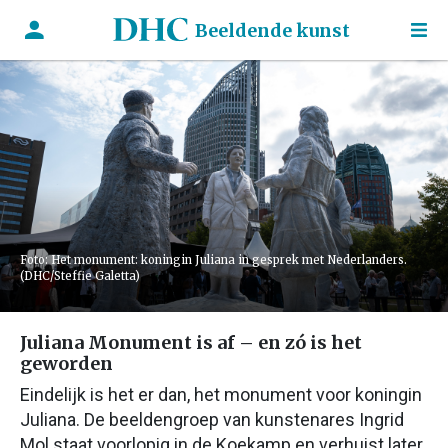
Beeldende kunst
Foto: Het monument: koningin Juliana in gesprek met Nederlanders.
(DHC/Steffie Galetta)
Juliana Monument is af – en zó is het
geworden
Eindelijk is het er dan, het monument voor koningin
Juliana. De beeldengroep van kunstenares Ingrid
Mol staat voorlopig in de Koekamp en verhuist later