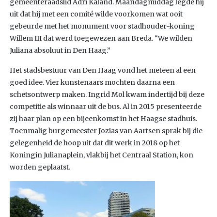
gemeenteraadslid Adri Kaland. Maandagmiddag legde hij
uit dat hij met een comité wilde voorkomen wat ooit
gebeurde met het monument voor stadhouder-koning
Willem III dat werd toegewezen aan Breda. “We wilden
Juliana absoluut in Den Haag.”
Het stadsbestuur van Den Haag vond het meteen al een
goed idee. Vier kunstenaars mochten daarna een
schetsontwerp maken. Ingrid Mol kwam indertijd bij deze
competitie als winnaar uit de bus. Al in 2015 presenteerde
zij haar plan op een bijeenkomst in het Haagse stadhuis.
Toenmalig burgemeester Jozias van Aartsen sprak bij die
gelegenheid de hoop uit dat dit werk in 2018 op het
Koningin Julianaplein, vlakbij het Centraal Station, kon
worden geplaatst.