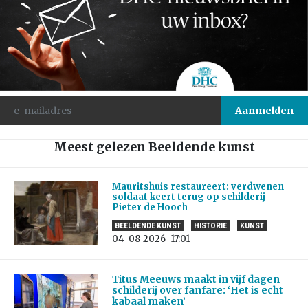
Meest gelezen Beeldende kunst
Mauritshuis restaureert: verdwenen
soldaat keert terug op schilderij
Pieter de Hooch
BEELDENDE KUNST
HISTORIE
KUNST
04-08-2026
17:01
Titus Meeuws maakt in vijf dagen
schilderij over fanfare: ‘Het is echt
kabaal maken’