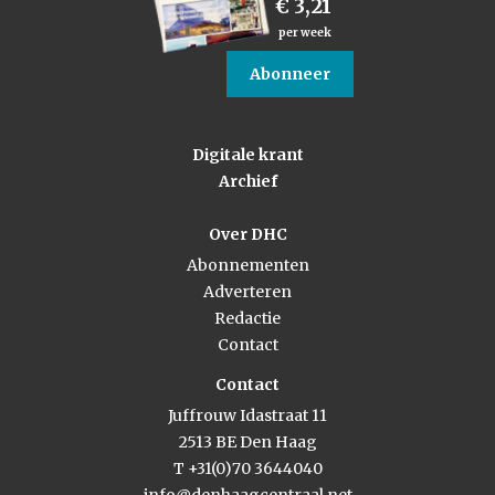
€ 3,21
per week
Abonneer
Digitale krant
Archief
Over DHC
Abonnementen
Adverteren
Redactie
Contact
Contact
Juffrouw Idastraat 11
2513 BE Den Haag
T +31(0)70 3644040
info@denhaagcentraal.net