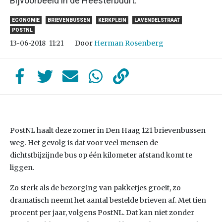
Bijvoorbeeld in de Heesterbuurt.
ECONOMIE
BRIEVENBUSSEN
KERKPLEIN
LAVENDELSTRAAT
POSTNL
Door
Herman Rosenberg
13-06-2018
11:21
PostNL haalt deze zomer in Den Haag 121 brievenbussen
weg. Het gevolg is dat voor veel mensen de
dichtstbijzijnde bus op één kilometer afstand komt te
liggen.
Zo sterk als de bezorging van pakketjes groeit, zo
dramatisch neemt het aantal bestelde brieven af. Met tien
procent per jaar, volgens PostNL. Dat kan niet zonder