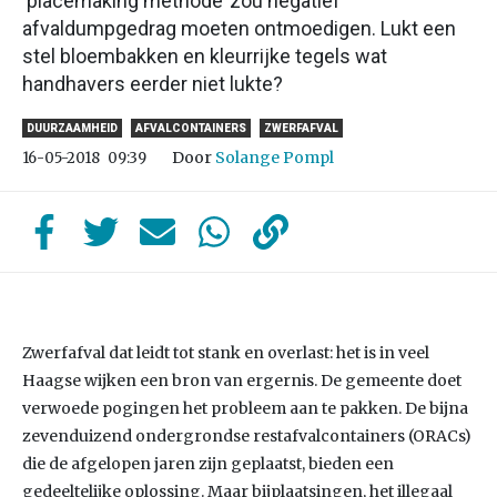
‘placemaking methode’ zou negatief
afvaldumpgedrag moeten ontmoedigen. Lukt een
stel bloembakken en kleurrijke tegels wat
handhavers eerder niet lukte?
DUURZAAMHEID
AFVALCONTAINERS
ZWERFAFVAL
Door
Solange Pompl
16-05-2018
09:39
Zwerfafval dat leidt tot stank en overlast: het is in veel
Haagse wijken een bron van ergernis. De gemeente doet
verwoede pogingen het probleem aan te pakken. De bijna
zevenduizend ondergrondse restafvalcontainers (ORACs)
die de afgelopen jaren zijn geplaatst, bieden een
gedeeltelijke oplossing. Maar bijplaatsingen, het illegaal