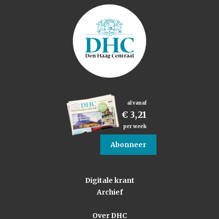
al vanaf
€ 3,21
per week
Abonneer
Digitale krant
Archief
Over DHC