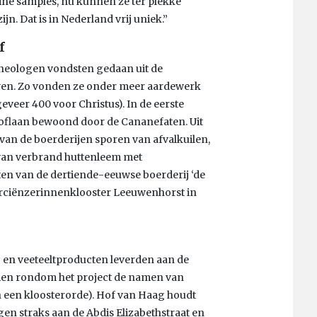
ine samples, nu kunnen ze ter plekke
n. Dat is in Nederland vrij uniek.”
f
rcheologen vondsten gedaan uit de
uwen. Zo vonden ze onder meer aardewerk
eveer 400 voor Christus). In de eerste
hoflaan bewoond door de Cananefaten. Uit
an de boerderijen sporen van afvalkuilen,
an verbrand huttenleem met
ten van de dertiende-eeuwse boerderij ‘de
terciënzerinnenklooster Leeuwenhorst in
en veeteeltproducten leverden aan de
amen rondom het project de namen van
n een kloosterorde). Hof van Haag houdt
gen straks aan de Abdis Elizabethstraat en