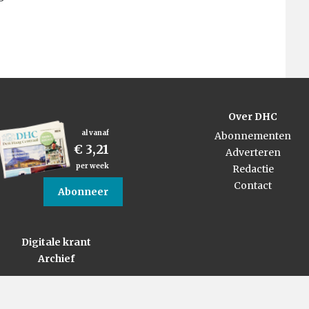
Over DHC
al vanaf
Abonnementen
€ 3,21
Adverteren
per week
Redactie
Contact
Abonneer
Digitale krant
Archief