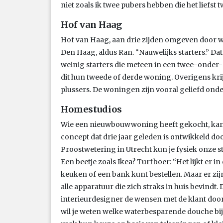
niet zoals ik twee pubers hebben die het liefst
Hof van Haag
Hof van Haag, aan drie zijden omgeven door wa
Den Haag, aldus Ran. “Nauwelijks starters.” Da
weinig starters die meteen in een twee-onder
dit hun tweede of derde woning. Overigens kri
plussers. De woningen zijn vooral geliefd onder
Homestudios
Wie een nieuwbouwwoning heeft gekocht, kan 
concept dat drie jaar geleden is ontwikkeld d
Proostwetering in Utrecht kun je fysiek onze 
Een beetje zoals Ikea? Turfboer: “Het lijkt er i
keuken of een bank kunt bestellen. Maar er zijn 
alle apparatuur die zich straks in huis bevind
interieurdesigner de wensen met de klant door.
wil je weten welke waterbesparende douche bi