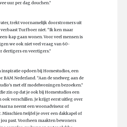
 twee uur per dag douchen.”
ter, trekt voornamelijk doorstromers uit
t verbaast Turfboer niet. “Ik ken maar
-een-kap gaan wonen. Voor veel mensen is
jgen we ook niet veel vraag van 60-
 dertigers en veertigers.”
inspiratie opdoen bij Homestudios, een
oor BAM Nederland. “Aan de snelweg aan de
studio’s met elf modelwoningen bezoeken.”
n die zin op dat je ook bij Homestudios een
ook verschillen. Je krijgt eerst uitleg over
t. Daarna neemt een woonadviseur of
 Misschien twijfel je over een dakkapel of
j jou past. Voorheen maakten bewoners