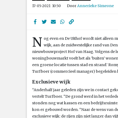
Door
Annerieke Simeone
17-05-2021
10:50
N
og even en De Uithof wordt niet alleen m
wijk, aan de zuidwestelijke rand van De
nieuwbouwproject Hof van Haag. Volgens de l
woningbouwmarkt voelt het als ‘buiten’ wonen. 
een groene locatie tussen stad en strand.’ Ro
Turfboer (commercieel manager) begeleiden h
Exclusieve wijk
“Anderhalf jaar geleden zijn we in contact ge
vertelt Turfboer. “De grond werd in het verled
stonden nog wat kassen en een bedrijfsruimte
kon er gebouwd worden. “Naar de wens van d
exclusieve wijk: de rijen zijn niet langer dan v