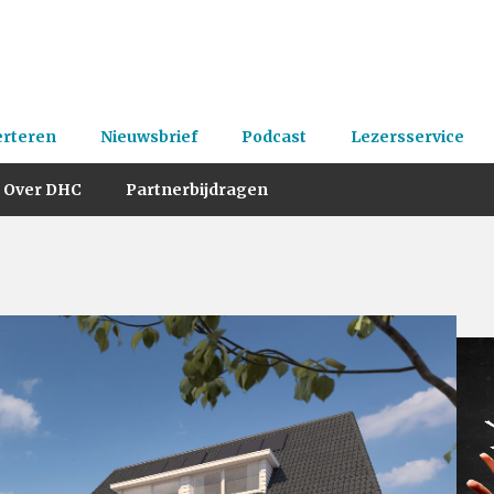
erteren
Nieuwsbrief
Podcast
Lezersservice
Over DHC
Partnerbijdragen