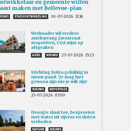
ntwikkelaar en gemeente willen
aast maken met Bellevue-plan
30-07-2026
11:16
IEUWS
STADSONTWIKKELING
Wethouder wil verdere
asielopvang Javastraat
stopzetten, COA wijst op
afspraken
27-07-2026
15:23
ASIEL
NIEUWS
Stichting Eekta gelukkig in
nieuw pand: ‘Je mag hier
gewoon zijn wie je wilt zijn’
NIEUWS
REPORTAGE
25-07-2026
07:00
Droogte slaat toe, besproeien
met water uit vijvers en sloten
verboden
NATUUR
NIEUWS