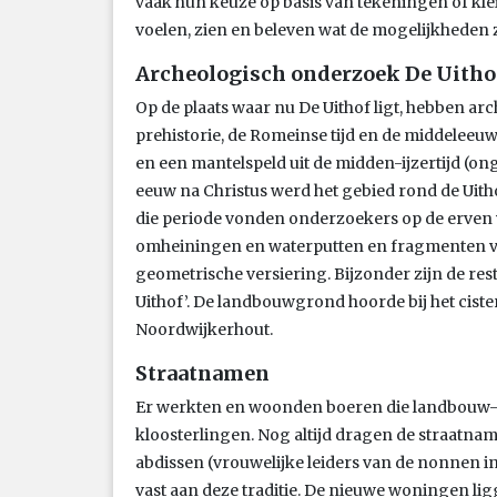
vaak hun keuze op basis van tekeningen of kle
voelen, zien en beleven wat de mogelijkheden zij
Archeologisch onderzoek De Uitho
Op de plaats waar nu De Uithof ligt, hebben a
prehistorie, de Romeinse tijd en de middelee
en een mantelspeld uit de midden-ijzertijd (ong
eeuw na Christus werd het gebied rond de Uit
die periode vonden onderzoekers op de erven v
omheiningen en waterputten en fragmenten v
geometrische versiering. Bijzonder zijn de res
Uithof’. De landbouwgrond hoorde bij het cis
Noordwijkerhout.
Straatnamen
Er werkten en woonden boeren die landbouw- 
kloosterlingen. Nog altijd dragen de straatn
abdissen (vrouwelijke leiders van de nonnen i
vast aan deze traditie. De nieuwe woningen lig