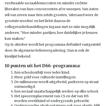
verdwaalde sociaaldemocraten en minder rechtse
liberalen van hun concurrenten af te snoepen. Van Asten
wil van zeven naar tien zetels groeien, ‘uiteraard weer de
grootste worden’ en het liefst daarna de
collegeonderhandelingen ingaan met zo min mogelijk
anderen. “Hoe minder partijen, hoe duidelijker je keuzes
kan maken.”
Op 14 oktober wordt het programma definitief vastgesteld
door de algemene ledenvergadering. Dan is ook de
kieslijst bekend.
10 punten uit het D66-programma:
Een schoolontbijt voor ieder kind.
Meer geld voor culturele instellingen.
De milieuzone wordt uitgebreid, parkeren op straat
ontmoedigd.
Een sociaal-maatschappelijk werker op elke school.
Het spooremplacement van CS en dat van HS
worden overkluisd of ondergronds gebracht.
Ondergrondse afvalcontainers ook voor plastic, blik