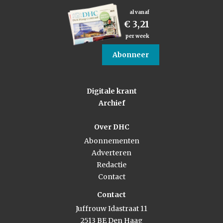
al vanaf
€ 3,21
per week
Abonneer
Digitale krant
Archief
Over DHC
Abonnementen
Adverteren
Redactie
Contact
Contact
Juffrouw Idastraat 11
2513 BE Den Haag