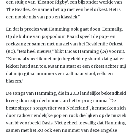
een stukje van ‘Eleanor Rigby’, een bijzonder werkje van
The Beatles. Ze namen het op met een heel orkest. Het is
een mooie mix van pop en klassiek.”
En dat is precies wat Hamming ook gaat doen. Eenmalig.
Op de bühne van poppodium Paard speelt de pop- en
rockzanger samen met musici van het Residentie Orkest
(RO). “Iets heel nieuws,” blikt Lucas Hamming (24) vooruit.
“Normaal speel ik met mijn begeleidingsband, dat gaat er
lekker hard aan toe. Maar nu staat er een orkest achter mij
dat mijn gitaarnummers vertaalt naar viool, cello en
blazers.”
De songs van Hamming, die in 2013 landelijke bekendheid
kreeg door zijn deelname aan het tv-programma ´De
beste singer-songwriter van Nederland´, kenmerken zich
door radiovriendelijke pop en rock die lijken op de muziek
van bijvoorbeeld Oasis. Niet geheel toevallig dat Hamming
samen met het RO ook een nummer van deze Engelse