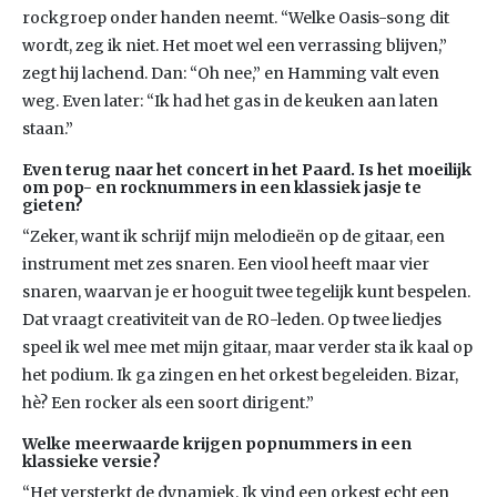
rockgroep onder handen neemt. “Welke Oasis-song dit
wordt, zeg ik niet. Het moet wel een verrassing blijven,”
zegt hij lachend. Dan: “Oh nee,” en Hamming valt even
weg. Even later: “Ik had het gas in de keuken aan laten
staan.”
Even terug naar het concert in het Paard. Is het moeilijk
om pop- en rocknummers in een klassiek jasje te
gieten?
“Zeker, want ik schrijf mijn melodieën op de gitaar, een
instrument met zes snaren. Een viool heeft maar vier
snaren, waarvan je er hooguit twee tegelijk kunt bespelen.
Dat vraagt creativiteit van de RO-leden. Op twee liedjes
speel ik wel mee met mijn gitaar, maar verder sta ik kaal op
het podium. Ik ga zingen en het orkest begeleiden. Bizar,
hè? Een rocker als een soort dirigent.”
Welke meerwaarde krijgen popnummers in een
klassieke versie?
“Het versterkt de dynamiek. Ik vind een orkest echt een