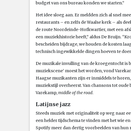
budget van ons bureau konden we starten.”
Het idee sloeg aan. Er meldden zich al snel mee
restaurants – en zelfs de Waalse kerk – als 
de route Noordeinde-Hofkwartier, met een afsl
een muziekhistorie heeft,” aldus De Bruijn. “K
bescheiden bijdrage, we houden de kosten laag 
technisch ingewikkelde dingen hoeven te doen e
De muzikale invulling van de kroegentocht is b
muziekscene’ moest het worden, vond Varekamp
Haagse muzikanten zijn er inmiddels te horen, 
muziekstijl overheerst. Van chansons tot oude b
Varekamp,
middle of the road
.
Latijnse jazz
Steeds muziek met originaliteit op weg naar ee
een helder tijdschema te vinden met het wie e
Spotify meer dan dertig voorbeelden van hun mu