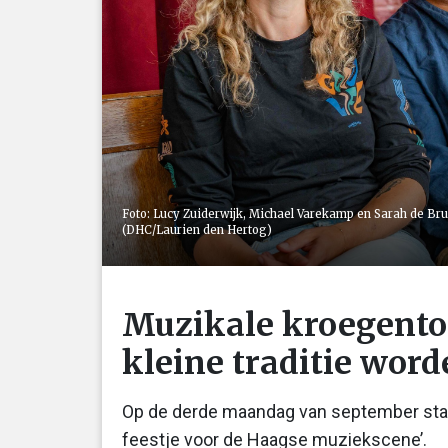
Foto: Lucy Zuiderwijk, Michael Varekamp en Sarah de Bruij
(DHC/Laurien den Hertog)
Muzikale kroegento
kleine traditie wor
Op de derde maandag van september start
feestje voor de Haagse muziekscene’.