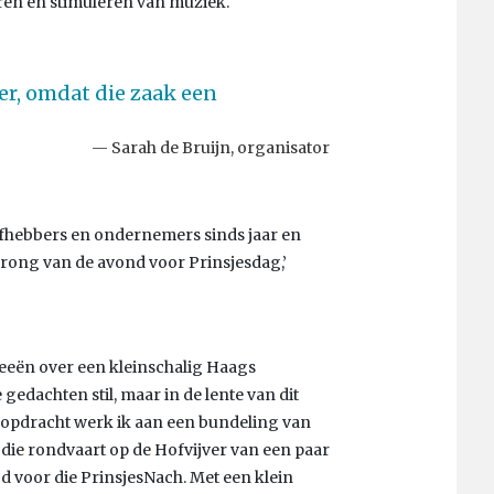
n en stimuleren van muziek.
er, omdat die zaak een
Sarah de Bruijn, organisator
efhebbers en ondernemers sinds jaar en
rong van de avond voor Prinsjesdag,’
ideeën over een kleinschalig Haags
edachten stil, maar in de lente van dit
n opdracht werk ik aan een bundeling van
ie rondvaart op de Hofvijver van een paar
jd voor die PrinsjesNach. Met een klein