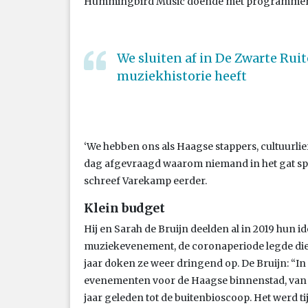
Hummingbird Music doende met programmere
We sluiten af in De Zwarte Ruit
muziekhistorie heeft
‘We hebben ons als Haagse stappers, cultuurli
dag afgevraagd waarom niemand in het gat sp
schreef Varekamp eerder.
Klein budget
Hij en Sarah de Bruijn deelden al in 2019 hun 
muziekevenement, de coronaperiode legde die g
jaar doken ze weer dringend op. De Bruijn: “I
evenementen voor de Haagse binnenstad, van d
jaar geleden tot de buitenbioscoop. Het werd ti