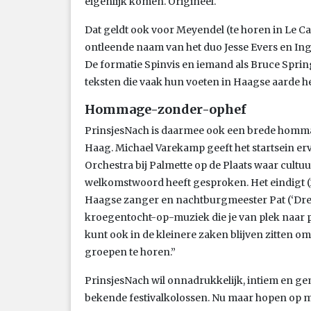
eigenlijk komen. Origineel.
Dat geldt ook voor Meyendel (te horen in Le 
ontleende naam van het duo Jesse Evers en Ingm
De formatie Spinvis en iemand als Bruce Sprin
teksten die vaak hun voeten in Haagse aarde h
Hommage-zonder-ophef
PrinsjesNach is daarmee ook een brede hom
Haag. Michael Varekamp geeft het startsein erv
Orchestra bij Palmette op de Plaats waar cult
welkomstwoord heeft gesproken. Het eindigt (
Haagse zanger en nachtburgmeester Pat (‘Drea
kroegentocht-op-muziek die je van plek naar p
kunt ook in de kleinere zaken blijven zitten om
groepen te horen.”
PrinsjesNach wil onnadrukkelijk, intiem en ge
bekende festivalkolossen. Nu maar hopen op 