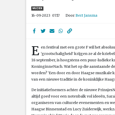
MUZIEK
Door
Bert Jansma
16-09-2023
07:17
E
en festival met een grote F wil het absoluu
‘grootschaligheid’ krijgen ze al de krieb
18 september, is hoogstens een puur-ludieke 
KoninginneNach. Wat het op die aanstaande d
worden? ‘Een door en door Haagse muzikale kro
van een nieuwe traditie in de koninklijke Haag
De initiatiefnemers achter de nieuwe Prinsjes
altijd goed voor een notenbalk vol ideeën, Sara
organiseren van culturele evenementen en w
Haagse Binnenstad en Lucy Zuiderwijk, werkz