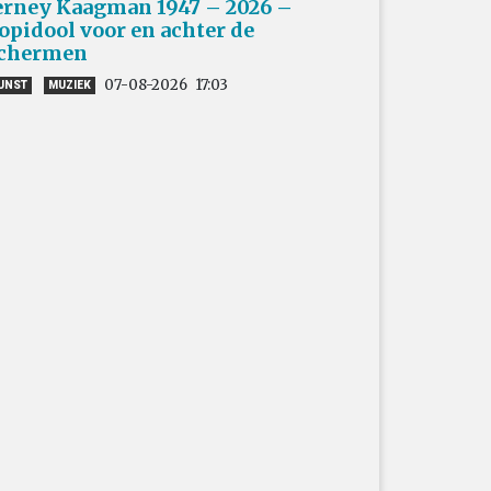
erney Kaagman 1947 – 2026 –
opidool voor en achter de
chermen
07-08-2026
17:03
UNST
MUZIEK