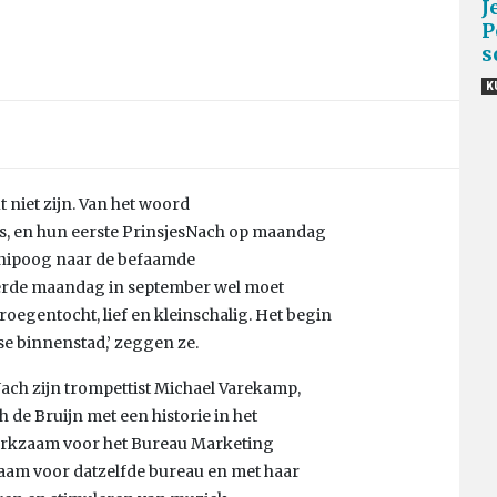
J
P
s
K
t niet zijn. Van het woord
els, en hun eerste PrinsjesNach op maandag
knipoog naar de befaamde
erde maandag in september wel moet
egentocht, lief en kleinschalig. Het begin
se binnenstad,’ zeggen ze.
Nach zijn trompettist Michael Varekamp,
h de Bruijn met een historie in het
erkzaam voor het Bureau Marketing
aam voor datzelfde bureau en met haar